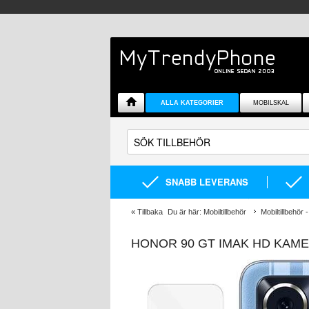
ALLA KATEGORIER
MOBILSKAL
SNABB LEVERANS
«
Tillbaka
Du är här:
Mobiltillbehör
Mobiltillbehör -
HONOR 90 GT IMAK HD KAMER