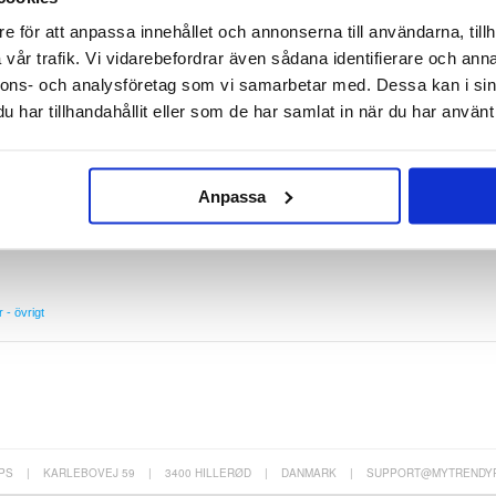
e för att anpassa innehållet och annonserna till användarna, tillh
vår trafik. Vi vidarebefordrar även sådana identifierare och anna
or 90 GT - 2 St.
nnons- och analysföretag som vi samarbetar med. Dessa kan i sin
D kameralins skydd ger bra skydd för din Honor 90 GT. Dessutom, påverkar Imak HD
har tillhandahållit eller som de har samlat in när du har använt 
oton.
GT
 och endast 0.2mm tunt
Anpassa
era
 kameralins
r - övrigt
PS
|
KARLEBOVEJ 59
|
3400 HILLERØD
|
DANMARK
|
SUPPORT@MYTRENDY