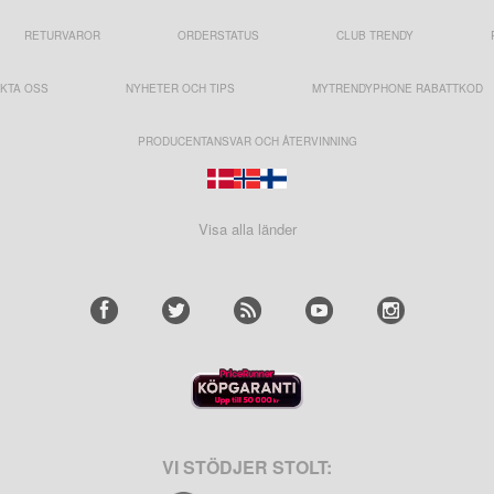
RETURVAROR
ORDERSTATUS
CLUB TRENDY
KTA OSS
NYHETER OCH TIPS
MYTRENDYPHONE RABATTKOD
PRODUCENTANSVAR OCH ÅTERVINNING
Visa alla länder
VI STÖDJER STOLT: