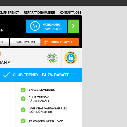
CLUB TRENDY
REPARATIONSGUIDER
KONTAKTA OSS
VARUKORG
0
total
0,00
kr
IN
DIO
SMARTWATCH
SOMMARPRYLAR
0
JÄNST
0858097089
CLUB TRENDY - FÅ 7% RABATT
SNABB LEVERANS
CLUB TRENDY
FÅ 7% RABATT
LIVE CHAT VARDAGAR 8-22
(LÖR-SÖN 10-18)
30 DAGARS ÖPPET KÖP