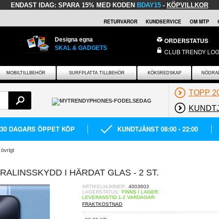
ENDAST IDAG:
SPARA 15% MED KODEN
BDAY15
-
KÖPVILLKOR
RETURVAROR
KUNDSERVICE
OM MTP
Designa egna
ORDERSTATUS
SKAL & GADGETS
CLUB TRENDY LOG
MOBILTILLBEHÖR
SURFPLATTA TILLBEHÖR
KÖKSREDSKAP
NÖDRA
TOPP 2
KUNDT
30 DAGARS ÖPPET KÖP
KUNDTJÄNST 08:00 - 22:00
 övrigt
ALINSSKYDD I HÄRDAT GLAS - 2 ST.
ARTIKELNUMMER:
4003603
LAGERSTATUS:
FINNS I LAGER.
LEVERANSTID 1-2 VARDAGAR
FRAKTKOSTNAD