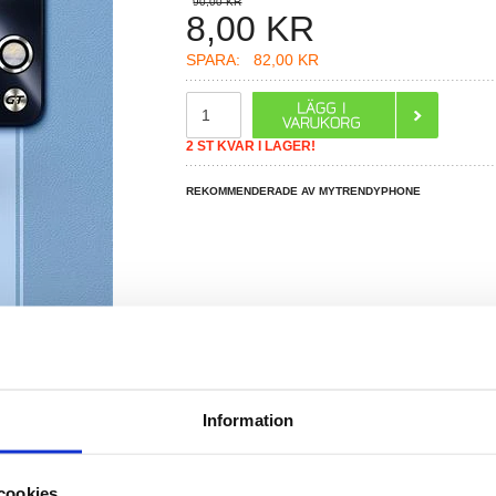
90,00 KR
8,00
KR
SPARA:
82,00 KR
2 ST KVAR I LAGER!
REKOMMENDERADE AV MYTRENDYPHONE
Information
R DU FRÅGOR?
LIVE CHAT
cookies