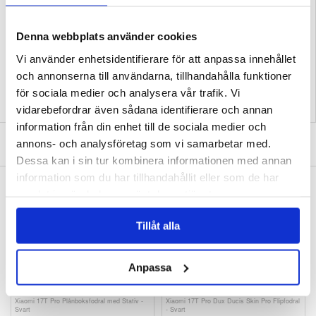
Förpackning:
Euroblister
EAN: 5714122649355
Denna webbplats använder cookies
Relaterade kategorier:
Mobiltillbehör
,
Honor Skal & Tillbehör
,
Honor 600 Pro
Vi använder enhetsidentifierare för att anpassa innehållet
Skal & Tillbehör
och annonserna till användarna, tillhandahålla funktioner
för sociala medier och analysera vår trafik. Vi
vidarebefordrar även sådana identifierare och annan
information från din enhet till de sociala medier och
SKRIV EN RECENSION
annons- och analysföretag som vi samarbetar med.
Dessa kan i sin tur kombinera informationen med annan
information som du har tillhandahållit eller som de har
ANDRA KUNDER HAR OCKSÅ KÖPT
samlat in när du har använt deras tjänster.
Honor 600/600 Pro Plånboksfodral med Stativ
Xiaomi Redmi 15a Anti-halk TPU-Skal - svart
- Blå
138,00
kr
121,00 kr
Tillåt alla
Anpassa
Xiaomi 17T Pro Plånboksfodral med Stativ -
Xiaomi 17T Pro Dux Ducis Skin Pro Flipfodral
Svart
- Svart