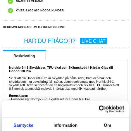
SNABB LEVERANS
ÖVER 8 000 000 NÖJDA KUNDER
REKOMMENDERADE AV MYTRENDYPHONE
HAR DU FRÅGOR?
LIVE CHAT
Beskrivning
Northjo 2-i-1 Skyddsset, TPU-skal och Skärmskydd i Härdat Glas till
Honor 600 Pro
Se till att din Honor 600 Pro är skyddad på båda sidor, fram och bak och
skydda den mot oavsiktliga fall, stötar, damm och smuts med Northjo 2-i-1
skyddsset! Detta set består av ett högkvalitativt och flexibelt TPU-skal och ett
0,3 mm ultratunnt skärmskydd i härdat glas med 9H-klassad hårdhet!
Egenskaper:
- Förstklassigt Northjo 2-i-1 skyddsset för Honor 600 Pro
- Det perfekta sättet att skydda din Honor 600 Pro på båda sidorna
- Lättvikt skal i klar design som både skyddar och visar det originella utseendet
av din Honor 600 Pro
- Reptåligt skydd i härdat glas med endast 0,3 mm tjocklek och 9H-klassad
hårdhet täcker skärmen från kant till kant
- Detta skärmskydd är tillverkat av kemiskt behandlat härdat glas och skalet är
tillverkat av flexibelt TPU som inte kommer gulna med tiden
Samtycke
Information
Om
Kompatibilitet:
Honor 600 Pro