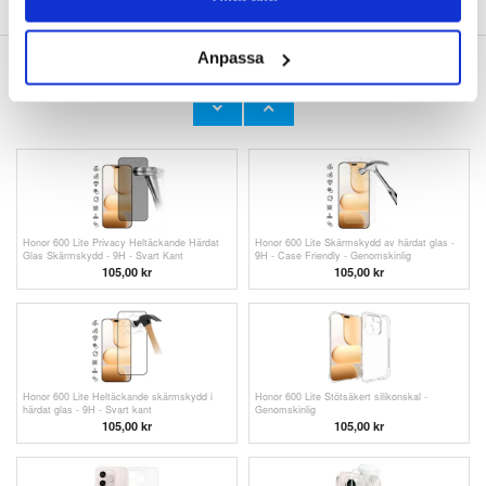
Anpassa
ANDRA KUNDER HAR OCKSÅ KÖPT
Anti-Halk OnePlus 7 TPU-skal - Genomskinlig
OnePlus Nord 2T Borstat TPU-skal - Kolfiber
- Blå
75,00 kr
105,00 kr
Honor 600 Lite Privacy Heltäckande Härdat
Honor 600 Lite Skärmskydd av härdat glas -
Glas Skärmskydd - 9H - Svart Kant
9H - Case Friendly - Genomskinlig
105,00 kr
105,00 kr
Honor 600 Lite Heltäckande skärmskydd i
Honor 600 Lite Stötsäkert silikonskal -
härdat glas - 9H - Svart kant
Genomskinlig
105,00 kr
105,00 kr