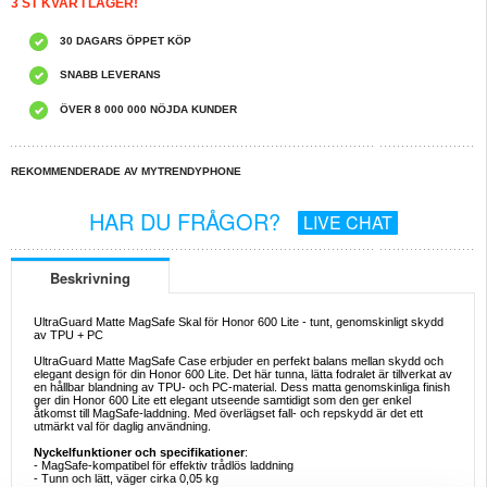
3 ST KVAR I LAGER!
30 DAGARS ÖPPET KÖP
SNABB LEVERANS
ÖVER 8 000 000 NÖJDA KUNDER
REKOMMENDERADE AV MYTRENDYPHONE
HAR DU FRÅGOR?
LIVE CHAT
Beskrivning
UltraGuard Matte MagSafe Skal för Honor 600 Lite - tunt, genomskinligt skydd
av TPU + PC
UltraGuard Matte MagSafe Case erbjuder en perfekt balans mellan skydd och
elegant design för din Honor 600 Lite. Det här tunna, lätta fodralet är tillverkat av
en hållbar blandning av TPU- och PC-material. Dess matta genomskinliga finish
ger din Honor 600 Lite ett elegant utseende samtidigt som den ger enkel
åtkomst till MagSafe-laddning. Med överlägset fall- och repskydd är det ett
utmärkt val för daglig användning.
Nyckelfunktioner och specifikationer
:
- MagSafe-kompatibel för effektiv trådlös laddning
- Tunn och lätt, väger cirka 0,05 kg