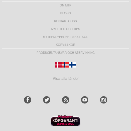
OM MTP
BLOGG
KONTAKTA OSS
NYHETER OCH TIPS
MYTRENDYPHONE RABATTKOD
KÖPVILLKOR
PRODUCENTANSVAR OCH ÅTERVINNING
Visa alla länder