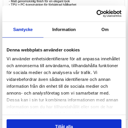
- Matt genomskinlig finish för en elegant look
- TPU + PC-konstruktion för förbättrad hållbarhet
- Rep- och dropptålig design
Ideala exempel på användning
:
- Perfekt för dagligt skydd med en slimmad profil
- Perfekt för resor, erbjuder hållbarhet utan att vara skrymmande
- Bekväm MagSafe-laddning utan att ta bort fodralet
Samtycke
Information
Om
Skäl att köpa
:
- Lätt men ändå starkt skydd för din Honor 600 Lite
- Elegant matt design för en premium look
- MagSafe-kompatibilitet för enkel laddning
Denna webbplats använder cookies
Intressanta fakta
:
- TPU (termoplastisk polyuretan) ger utmärkt elasticitet och motståndskraft mot
slitage.
Vi använder enhetsidentifierare för att anpassa innehållet
- PC (polykarbonat) är känt för sina slagtåliga egenskaper, vilket gör det perfekt
för mobilskal.
och annonserna till användarna, tillhandahålla funktioner
Kompatibilitet:
Honor 600 Lite
för sociala medier och analysera vår trafik. Vi
Förpackning:
Bulk
vidarebefordrar även sådana identifierare och annan
EAN: 5714122628817
information från din enhet till de sociala medier och
Relaterade kategorier:
Mobiltillbehör
,
Honor Skal & Tillbehör
,
Honor 600 Lite
annons- och analysföretag som vi samarbetar med.
Skal & Tillbehör
Dessa kan i sin tur kombinera informationen med annan
information som du har tillhandahållit eller som de har
samlat in när du har använt deras tjänster.
SKRIV EN RECENSION
Tillåt alla