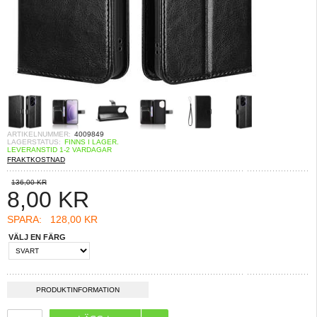
ARTIKELNUMMER:
4009849
LAGERSTATUS:
FINNS I LAGER.
LEVERANSTID 1-2 VARDAGAR
FRAKTKOSTNAD
136,00 KR
8,00
KR
SPARA:
128,00 KR
VÄLJ EN FÄRG
PRODUKTINFORMATION