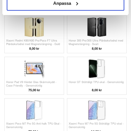
Hybridskal med Ringhållare - Svart
Plånboksfodral med Magnetstängning
Anpassa
136,00 kr
8,00
kr
Xiaomi Redmi K80/K80 Pro/Poco F7 Ultra
Honor 300 Pro/300 Ultra Plånboksfodral med
Plånboksfodral med Magnetstängning - Guld
Magnetstängning - Svart
8,00
kr
8,00
kr
Honor Pad V9 Härdat Glas Skärmskydd -
Honor GT Stöttåligt TPU-skal - Genomskinlig
Case Friendly - Genomskinlig
75,00
kr
8,00
kr
Xiaomi Poco M7 Pro 5G Anti-halk TPU-Skal -
Xiaomi Poco M7 Pro 5G Stöttåligt TPU-skal -
Genomskinlig
Genomskinlig