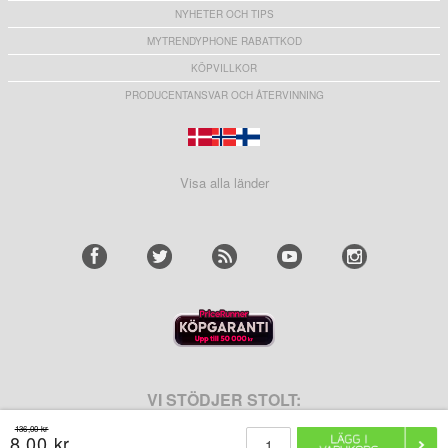
NYHETER OCH TIPS
MYTRENDYPHONE RABATTKOD
KÖPVILLKOR
PRODUCENTANSVAR OCH ÅTERVINNING
Visa alla länder
VI STÖDJER STOLT:
136,00 kr
8,00 kr