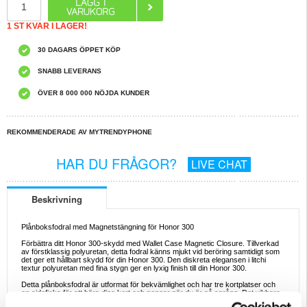
1 ST KVAR I LAGER!
30 DAGARS ÖPPET KÖP
SNABB LEVERANS
ÖVER 8 000 000 NÖJDA KUNDER
REKOMMENDERADE AV MYTRENDYPHONE
HAR DU FRÅGOR?
LIVE CHAT
Beskrivning
Plånboksfodral med Magnetstängning för Honor 300
Förbättra ditt Honor 300-skydd med Wallet Case Magnetic Closure. Tillverkad
av förstklassig polyuretan, detta fodral känns mjukt vid beröring samtidigt som
det ger ett hållbart skydd för din Honor 300. Den diskreta elegansen i litchi
textur polyuretan med fina stygn ger en lyxig finish till din Honor 300.
Detta plånboksfodral är utformat för bekvämlighet och har tre kortplatser och
en sidoficka för att bära dina kort och pengar när du är på språng. Det vikbara
stativet gör det enkelt att titta på, vilket gör det perfekt för både arbete och fritid.