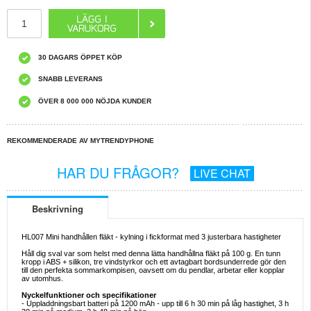
30 DAGARS ÖPPET KÖP
SNABB LEVERANS
ÖVER 8 000 000 NÖJDA KUNDER
REKOMMENDERADE AV MYTRENDYPHONE
HAR DU FRÅGOR?
LIVE CHAT
Beskrivning
HL007 Mini handhållen fläkt - kylning i fickformat med 3 justerbara hastigheter
Håll dig sval var som helst med denna lätta handhållna fläkt på 100 g. En tunn
kropp i ABS + silikon, tre vindstyrkor och ett avtagbart bordsunderrede gör den
till den perfekta sommarkompisen, oavsett om du pendlar, arbetar eller kopplar
av utomhus.
Nyckelfunktioner och specifikationer
- Uppladdningsbart batteri på 1200 mAh - upp till 6 h 30 min på låg hastighet, 3 h