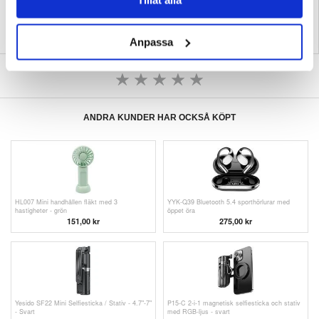
Tillåt alla
Anpassa
SKRIV EN RECENSION
ANDRA KUNDER HAR OCKSÅ KÖPT
HL007 Mini handhållen fläkt med 3
YYK-Q39 Bluetooth 5.4 sporthörlurar med
hastigheter - grön
öppet öra
151,00 kr
275,00 kr
Yesido SF22 Mini Selfiesticka / Stativ - 4.7"-7"
P15-C 2-i-1 magnetisk selfiesticka och stativ
- Svart
med RGB-ljus - svart