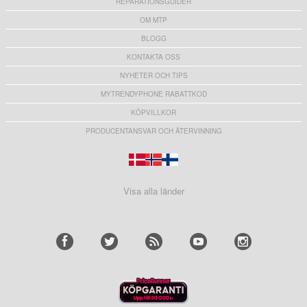
REPARATIONSGUIDER
OM MTP
BLOGG
KONTAKTA OSS
NYHETER OCH TIPS
MYTRENDYPHONE RABATTKOD
KÖPVILLKOR
PRODUCENTANSVAR OCH ÅTERVINNING
Visa alla länder