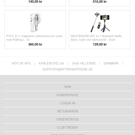
140,00
kr
516,00 kr
P15-C 2-i-1 magnetisk selfiesticka och stativ
SELFIESHOW K07 3-i-1 Bluetooth Selfie
med RGB-ljus - vit
Stick, stativ och fjärrkontroll - Svart
360,00
kr
129,00
kr
MTP DK APS
|
KARLEBOVEJ 59
|
3400 HILLERØD
|
DANMARK
|
SUPPORT@MYTRENDYPHONE.SE
HEM
KUNDSERVICE
LOGGA IN
RETURVAROR
ORDERSTATUS
CLUB TRENDY