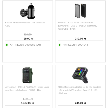
Baseus Grain Pro dubbel USB-billaddare -
Forever TB-411 All-in-1 Power Bank
4.8A
10000mAh - USB-C, USB-A, Lightning,
microUSB - Svart
121,00
129,00
kr
212,00
kr
ARTIKELNR:
3005352-VAR
ARTIKELNR:
3004943
Joyroom JR-PBF10 75000mAh Power Bank
MT04 Bluetooth-adapter för bil FM-sändare
med ljus- och ljudlarm - 100W - Oliv
HiFi musik MP3-spelare Type-C + USB
billaddare
1.899,00
1.427,00
kr
244,00
kr