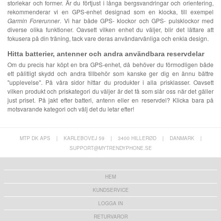
storlekar och former. Är du förtjust i långa bergsvandringar och orientering,
rekommenderar vi en GPS-enhet designad som en klocka, till exempel
Garmin Forerunner
. Vi har både GPS- klockor och GPS- pulsklockor med
diverse olika funktioner. Oavsett vilken enhet du väljer, blir det lättare att
fokusera på din träning, tack vare deras användarvänliga och enkla design.
Hitta batterier, antenner och andra användbara reservdelar
Om du precis har köpt en bra GPS-enhet, då behöver du förmodligen både
ett pålitligt skydd och andra tillbehör som kanske ger dig en ännu bättre
"upplevelse". På våra sidor hittar du produkter i alla prisklasser. Oavsett
vilken produkt och priskategori du väljer är det få som slår oss när det gäller
just priset. På jakt efter batteri, antenn eller en reservdel? Klicka bara på
motsvarande kategori och välj det du letar efter!
MTP DK APS
|
KARLEBOVEJ 59
|
3400 HILLERØD
|
DANMARK
|
SUPPORT@MYTRENDYPHONE.SE
HEM
KUNDSERVICE
LOGGA IN
RETURVAROR