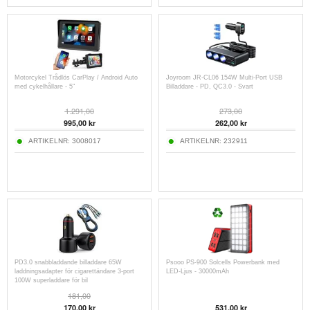
Motorcykel Trådlös CarPlay / Android Auto
Joyroom JR-CL06 154W Multi-Port USB
med cykelhållare - 5"
Billaddare - PD, QC3.0 - Svart
1.291,00
273,00
995,00
kr
262,00
kr
ARTIKELNR:
3008017
ARTIKELNR:
232911
PD3.0 snabbladdande billaddare 65W
Psooo PS-900 Solcells Powerbank med
laddningsadapter för cigarettändare 3-port
LED-Ljus - 30000mAh
100W superladdare för bil
181,00
170,00
kr
531,00
kr