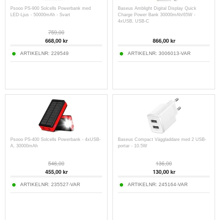
Psooo PS-900 Solcells Powerbank med
Baseus Amblight Digital Display Quick
LED-Ljus - 50000mAh - Svart
Charge Power Bank 30000mAh/65W -
4xUSB, USB-C
759,00
668,00
kr
866,00
kr
ARTIKELNR:
229549
ARTIKELNR:
3006013-VAR
Psooo PS-400 Solcells Powerbank - 4xUSB-
Baseus Compact Väggladdare med 2 USB-
A, 30000mAh
portar - 10.5W
546,00
136,00
455,00
kr
130,00
kr
ARTIKELNR:
235527-VAR
ARTIKELNR:
245164-VAR