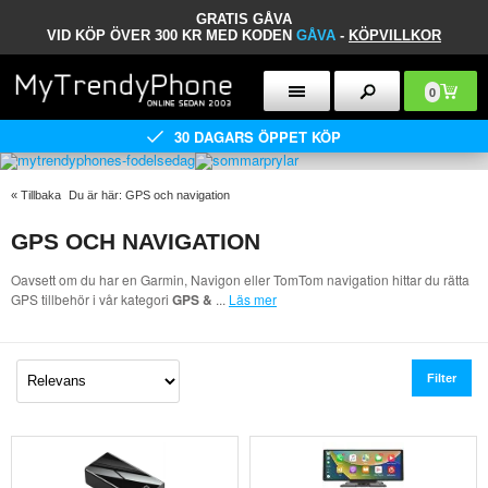
GRATIS GÅVA
VID KÖP ÖVER 300 KR MED KODEN
GÅVA
-
KÖPVILLKOR
0
30 DAGARS ÖPPET KÖP
«
Tillbaka
Du är här:
GPS och navigation
GPS OCH NAVIGATION
Oavsett om du har en Garmin, Navigon eller TomTom navigation hittar du rätta
GPS tillbehör i vår kategori
GPS &
...
Läs mer
Filter