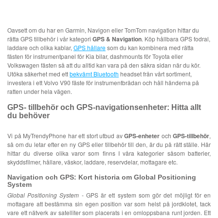
Oavsett om du har en Garmin, Navigon eller TomTom navigation hittar du
rätta GPS tillbehör i vår kategori
GPS & Navigation
. Köp hållbara GPS fodral,
laddare och olika kablar,
GPS hållare
som du kan kombinera med rätta
fästen för instrumentpanel för Kia bilar, dashmounts för Toyota eller
Volkswagen fästen så att du alltid kan vara på den säkra sidan när du kör.
Utöka säkerhet med ett
bekvämt Bluetooth
headset från vårt sortiment,
investera i ett Volvo V90 fäste för instrumentbrädan och håll händerna på
ratten under hela vägen.
GPS- tillbehör och GPS-navigationsenheter: Hitta allt
du behöver
Vi på MyTrendyPhone har ett stort utbud av
GPS-enheter
och
GPS-tillbehör
,
så om du letar efter en ny GPS eller tillbehör till den, är du på rätt ställe. Här
hittar du diverse olika varor som finns I våra kategorier såsom batterier,
skyddsfilmer, hållare, väskor, laddare, reservdelar, mottagare etc.
Navigation och GPS: Kort historia om Global Positioning
System
Global Positioning System
- GPS är ett system som gör det möjligt för en
mottagare att bestämma sin egen position var som helst på jordklotet, tack
vare ett nätverk av satelliter som placerats i en omloppsbana runt jorden. Ett