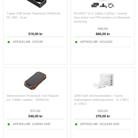
Trippel USB Snabb Powerbank 50000mAh -
RH-W517 10.3" trådlös CarPlay / Android
PD 18W - Svart
Auto-skärm med FM-sändare och Bluetooth-
anslutning
942,00
519,00
kr
866,00
kr
ARTIKELNR:
235185
ARTIKELNR:
3014293
Vattenresistent Powerbank med Solpanel
135W GaN skrivbordsladdare / 6-ports
och Trådlös Laddare - 30000mAh
höghastighets laddningsstation - 3x USB-C,
3x USB-A
577,00
303,00
546,00
kr
278,00
kr
ARTIKELNR:
229892-VAR
ARTIKELNR:
3011926-VAR