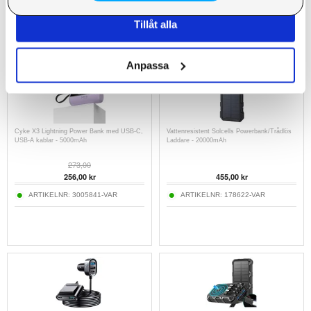
ARTIKELNR:
3008282
ARTIKELNR:
3005763-VAR
Tillåt alla
Anpassa
Cyke X3 Lightning Power Bank med USB-C,
Vattenresistent Solcells Powerbank/Trådlös
USB-A kablar - 5000mAh
Laddare - 20000mAh
273,00
256,00
kr
455,00
kr
ARTIKELNR:
3005841-VAR
ARTIKELNR:
178622-VAR