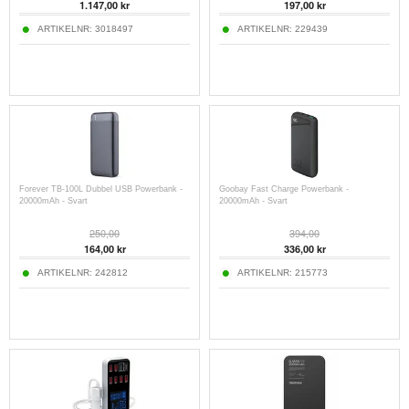
1.147,00
kr
197,00
kr
ARTIKELNR:
3018497
ARTIKELNR:
229439
Forever TB-100L Dubbel USB Powerbank -
Goobay Fast Charge Powerbank -
20000mAh - Svart
20000mAh - Svart
250,00
394,00
164,00
kr
336,00
kr
ARTIKELNR:
242812
ARTIKELNR:
215773