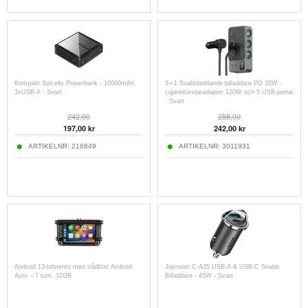
Kompakt Solcells Powerbank - 10000mAh,
3-i-1 Snabbladdande billaddare PD 35W -
3xUSB-A - Svart
cigarettändaradapter 120W och 5 USB-portar
- Svart
242,00
288,00
197,00
kr
242,00
kr
ARTIKELNR:
216849
ARTIKELNR:
3011931
Android 13-bilstereo med trådlöst Android
Joyroom C-A35 USB-A & USB-C Snabb
Auto – 7 tum, 32GB
Billaddare - 45W - Svart