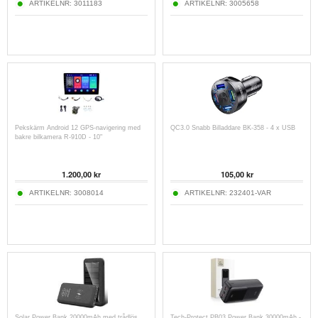
ARTIKELNR:
3011183
ARTIKELNR:
3005658
Pekskärm Android 12 GPS-navigering med
QC3.0 Snabb Billaddare BK-358 - 4 x USB
bakre bilkamera R-910D - 10"
1.200,00
kr
105,00
kr
ARTIKELNR:
3008014
ARTIKELNR:
232401-VAR
Solar Power Bank 20000mAh med trådlös
Tech-Protect PB03 Power Bank 30000mAh -