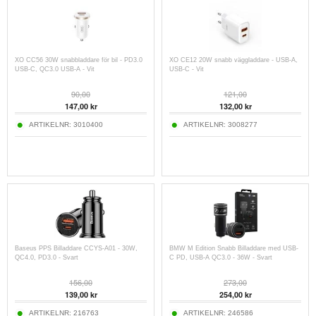
XO CC56 30W snabbladdare för bil - PD3.0
XO CE12 20W snabb väggladdare - USB-A,
USB-C, QC3.0 USB-A - Vit
USB-C - Vit
90,00
121,00
147,00
kr
132,00
kr
ARTIKELNR:
3010400
ARTIKELNR:
3008277
Baseus PPS Billaddare CCYS-A01 - 30W,
BMW M Edition Snabb Billaddare med USB-
QC4.0, PD3.0 - Svart
C PD, USB-A QC3.0 - 36W - Svart
156,00
273,00
139,00
kr
254,00
kr
ARTIKELNR:
216763
ARTIKELNR:
246586