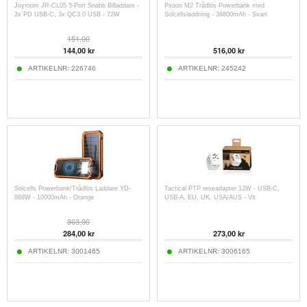
Joyroom JR-CL05 5-Port Snabb Billaddare -
Psooo M2 Trådlös Powerbank med
2x PD USB-C, 3x QC3.0 USB - 72W
Solcellsladdning - 36800mAh - Svart
151,00
144,00
kr
516,00
kr
ARTIKELNR:
226746
ARTIKELNR:
245242
Solcells Powerbank/Trådlös Laddare YD-
Tactical PTP reseadapter 12W - USB-C,
888W - 10000mAh - Orange
USB-A, EU, UK, USA/AUS - Vit
303,00
284,00
kr
273,00
kr
ARTIKELNR:
3001465
ARTIKELNR:
3006165