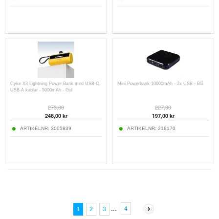
Cyke X3 Lightning Power Bank med USB-C,
Mini Powerbank 10000mAh - 2x USB - Blå
USB-A kablar - 5000mAh - Gul
273,00
227,00
248,00
kr
197,00
kr
ARTIKELNR:
3005839
ARTIKELNR:
218170
...
4
2
3
1