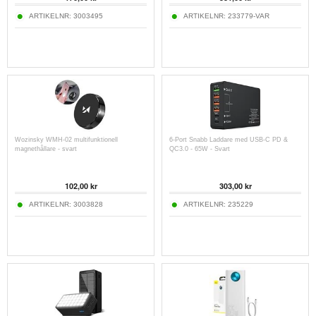
ARTIKELNR:
3003495
ARTIKELNR:
233779-VAR
Wozinsky WMH-02 multifunktionell
6-Port Snabb Laddare med USB-C PD &
magnethållare - svart
QC3.0 - 65W - Svart
102,00
kr
303,00
kr
ARTIKELNR:
3003828
ARTIKELNR:
235229