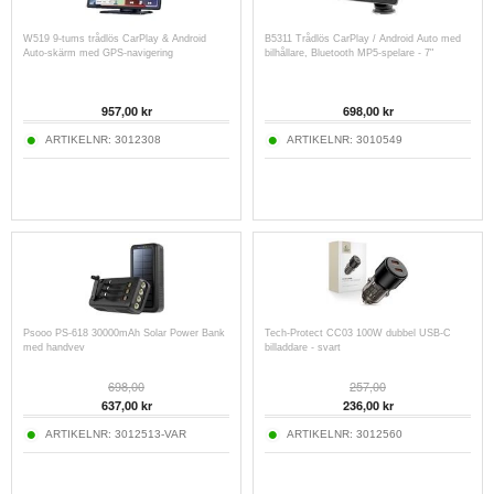
W519 9-tums trådlös CarPlay & Android
B5311 Trådlös CarPlay / Android Auto med
Auto-skärm med GPS-navigering
bilhållare, Bluetooth MP5-spelare - 7"
957,00
kr
698,00
kr
ARTIKELNR:
3012308
ARTIKELNR:
3010549
Psooo PS-618 30000mAh Solar Power Bank
Tech-Protect CC03 100W dubbel USB-C
med handvev
billaddare - svart
698,00
257,00
637,00
kr
236,00
kr
ARTIKELNR:
3012513-VAR
ARTIKELNR:
3012560