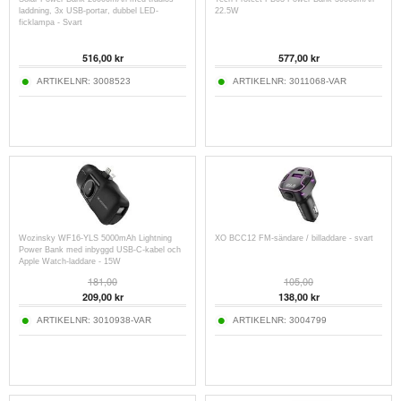
laddning, 3x USB-portar, dubbel LED-
22.5W
ficklampa - Svart
516,00
kr
577,00
kr
ARTIKELNR:
3008523
ARTIKELNR:
3011068-VAR
Wozinsky WF16-YLS 5000mAh Lightning
XO BCC12 FM-sändare / billaddare - svart
Power Bank med inbyggd USB-C-kabel och
Apple Watch-laddare - 15W
181,00
105,00
209,00
kr
138,00
kr
ARTIKELNR:
3010938-VAR
ARTIKELNR:
3004799