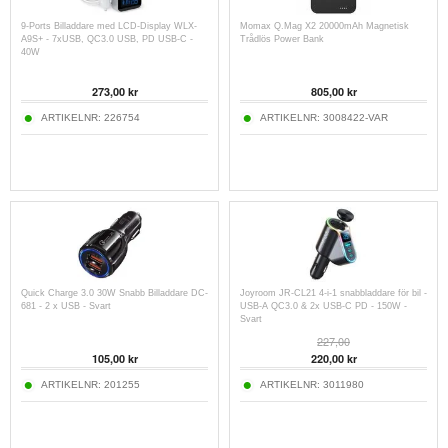
9-Ports Billaddare med LCD-Display WLX-
Momax Q.Mag X2 20000mAh Magnetisk
A9S+ - 7xUSB, QC3.0 USB, PD USB-C -
Trådlös Power Bank
40W
273,00
kr
805,00
kr
ARTIKELNR:
226754
ARTIKELNR:
3008422-VAR
Quick Charge 3.0 30W Snabb Billaddare DC-
Joyroom JR-CL21 4-i-1 snabbladdare för bil -
681 - 2 x USB - Svart
USB-A QC3.0 & 2x USB-C PD - 150W -
Svart
227,00
105,00
kr
220,00
kr
ARTIKELNR:
201255
ARTIKELNR:
3011980