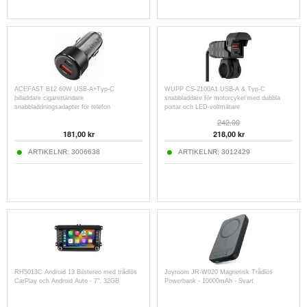
ACEFAST B12 60W USB-A+Typ-C
WUPP CS-2100A1 USB-A & Typ-C
billaddare cigarettändare
snabbladdare för motorcykel med dubbla
snabbladdningsadapter för telefon
portar och LED-voltmätare
242,00
181,00
kr
218,00
kr
ARTIKELNR:
3006638
ARTIKELNR:
3012429
RH5013C Android 13 Bilstereo med trådlös
Joyroom JR-W020 Magnetisk Trådlös
CarPlay och Android Auto - 7", 32GB
Powerbank - 10000mAh - Svart