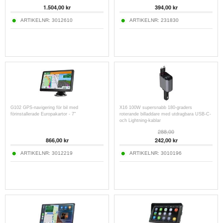
1.504,00
kr
394,00
kr
ARTIKELNR:
3012610
ARTIKELNR:
231830
G102 GPS-navigering för bil med
X16 100W supersnabb 180-graders
förinstallerade Europakartor - 7"
roterande billaddare med utdragbara USB-C-
och Lightning-kablar
288,00
866,00
kr
242,00
kr
ARTIKELNR:
3012219
ARTIKELNR:
3010196