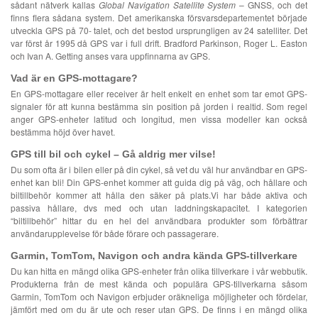
sådant nätverk kallas
Global Navigation Satellite System
– GNSS, och det
finns flera sådana system. Det amerikanska försvarsdepartementet började
utveckla GPS på 70- talet, och det bestod ursprungligen av 24 satelliter. Det
var först år 1995 då GPS var i full drift. Bradford Parkinson, Roger L. Easton
och Ivan A. Getting anses vara uppfinnarna av GPS.
Vad är en GPS-mottagare?
En GPS-mottagare eller receiver är helt enkelt en enhet som tar emot GPS-
signaler för att kunna bestämma sin position på jorden i realtid. Som regel
anger GPS-enheter latitud och longitud, men vissa modeller kan också
bestämma höjd över havet.
GPS till bil och cykel – Gå aldrig mer vilse!
Du som ofta är i bilen eller på din cykel, så vet du väl hur användbar en GPS-
enhet kan bli! Din GPS-enhet kommer att guida dig på väg, och hållare och
biltillbehör kommer att hålla den säker på plats.Vi har både aktiva och
passiva hållare, dvs med och utan laddningskapacitet. I kategorien
“biltillbehör” hittar du en hel del användbara produkter som förbättrar
användarupplevelse för både förare och passagerare.
Garmin, TomTom, Navigon och andra kända GPS-tillverkare
Du kan hitta en mängd olika GPS-enheter från olika tillverkare i vår webbutik.
Produkterna från de mest kända och populära GPS-tillverkarna såsom
Garmin, TomTom och Navigon erbjuder oräkneliga möjligheter och fördelar,
jämfört med om du är ute och reser utan GPS. De finns i en mängd olika