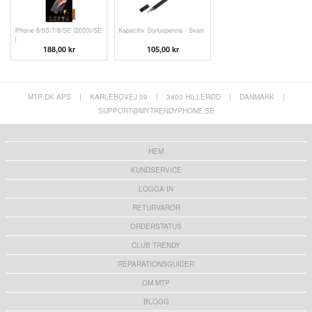
iPhone 6/6S/7/8/SE (2020)/SE
Kapacitiv Styluspenna - Svart
(
188,00 kr
105,00 kr
MTP DK APS
|
KARLEBOVEJ 59
|
3400 HILLERØD
|
DANMARK
|
SUPPORT@MYTRENDYPHONE.SE
HEM
KUNDSERVICE
LOGGA IN
RETURVAROR
ORDERSTATUS
CLUB TRENDY
REPARATIONSGUIDER
OM MTP
BLOGG