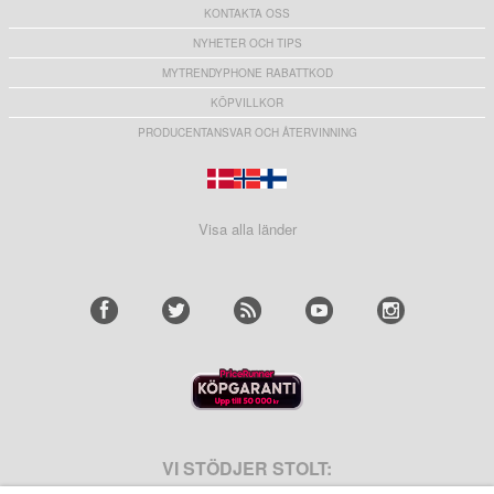
KONTAKTA OSS
NYHETER OCH TIPS
MYTRENDYPHONE RABATTKOD
KÖPVILLKOR
PRODUCENTANSVAR OCH ÅTERVINNING
Visa alla länder
VI STÖDJER STOLT: