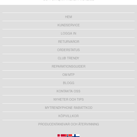
136,00 kr
151,00 kr
HEM
KUNDSERVICE
LOGGA IN
RETURVAROR
ORDERSTATUS
CLUB TRENDY
REPARATIONSGUIDER
OM MTP
BLOGG
KONTAKTA OSS
NYHETER OCH TIPS
MYTRENDYPHONE RABATTKOD
KÖPVILLKOR
PRODUCENTANSVAR OCH ÅTERVINNING