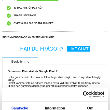
30 DAGARS ÖPPET KÖP
SNABB LEVERANS
ÖVER 8 000 000 NÖJDA KUNDER
REKOMMENDERADE AV MYTRENDYPHONE
HAR DU FRÅGOR?
LIVE CHAT
Beskrivning
Gummerat Plastskal för Google Pixel 7
Detta gummerade plastskal är lätt och ger din Google Pixel 7 skydd mot dagligt
slitage.
Skalet kommer inte att addera massa extra vikt eller volym till din Sony Xperia
III och den gummibeklädda ytan gör att skalet känns bättre i handen.
Egenskaper:
- Lätt, gummibeklätt skal till Google Pixel 7
- Slät yta som motverkar fingeravtryck på skalet
- Skal som skyddar mot repor, stötar och smuts
- Exakta öppningar till alla portar på din Google Pixel 7
- Detta gummerade plastskal innebär ingen extra volym och vikt till mobilen
Samtycke
Information
Om
- Snabbt och enkelt snap-on-fäste