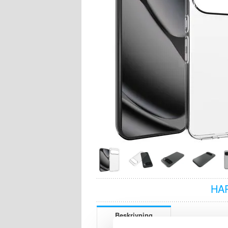
HA
Beskrivning