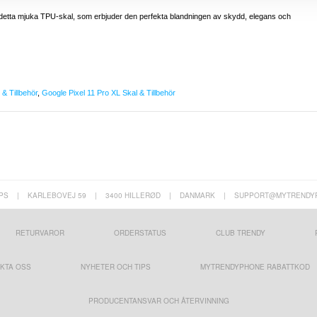
 detta mjuka TPU-skal, som erbjuder den perfekta blandningen av skydd, elegans och
& Tillbehör
,
Google Pixel 11 Pro XL Skal & Tillbehör
PS
|
KARLEBOVEJ 59
|
3400 HILLERØD
|
DANMARK
|
SUPPORT@MYTRENDY
RETURVAROR
ORDERSTATUS
CLUB TRENDY
KTA OSS
NYHETER OCH TIPS
MYTRENDYPHONE RABATTKOD
PRODUCENTANSVAR OCH ÅTERVINNING