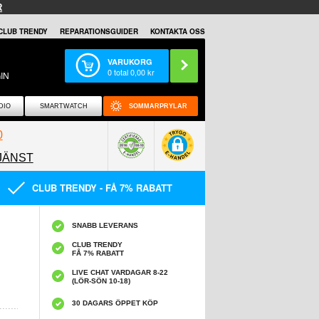
R
CLUB TRENDY
REPARATIONSGUIDER
KONTAKTA OSS
VARUKORG
0
total
0,00
kr
IN
DIO
SMARTWATCH
SOMMARPRYLAR
0
JÄNST
0858097089
CLUB TRENDY - FÅ 7% RABATT
SNABB LEVERANS
CLUB TRENDY
FÅ 7% RABATT
LIVE CHAT VARDAGAR 8-22
(LÖR-SÖN 10-18)
30 DAGARS ÖPPET KÖP