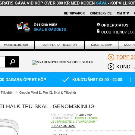
GRATIS GÅVA
VID KÖP ÖVER 300 KR MED KODEN
GÅVA
-
KÖPVILLKO
RETURVAROR
KUNDSERVICE
OM MTP
Designa egna
ORDERSTATUS
SKAL & GADGETS
CLUB TRENDY LOG
MOBILTILLBEHÖR
SURFPLATTA TILLBEHÖR
KÖKSREDSKAP
NÖDRA
TOPP 2
KUNDT
30 DAGARS ÖPPET KÖP
KUNDTJÄNST 08:00 - 22:00
Tillbehör
Google Pixel 11 Pro XL Skal & Tillbehör
TI-HALK TPU-SKAL - GENOMSKINLIG
ARTIKELNUMMER:
4017792
LAGERSTATUS:
FINNS I LAGER.
LEVERANSTID 1-2 VARDAGAR
FRAKTKOSTNAD