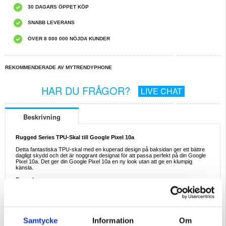
30 DAGARS ÖPPET KÖP
SNABB LEVERANS
ÖVER 8 000 000 NÖJDA KUNDER
REKOMMENDERADE AV MYTRENDYPHONE
HAR DU FRÅGOR?
LIVE CHAT
Beskrivning
Rugged Series TPU-Skal till Google Pixel 10a
Detta fantastiska TPU-skal med en kuperad design på baksidan ger ett bättre
dagligt skydd och det är noggrant designat för att passa perfekt på din Google
Pixel 10a. Det ger din Google Pixel 10a en ny look utan att ge en klumpig
känsla.
Egenskaper:
- Rugged Series TPU-skal till Google Pixel 10a
- Ger en annorlunda stil och ett utmärkt dagligt skydd
- Ett unikt TPU-skal med en kuperad design på baksidan
- Bättre skydd till kameran och displayen tack vare skalets upphöjda kanter
- Ger full åtkomst till alla knappar och portar på din Google Pixel 10a
- Passar perfekt på din Google Pixel 10a utan att ge en klumpig känsla
Samtycke
Information
Om
- Material: TPU