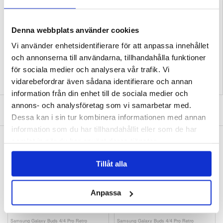
Kompatibilitet:
Google Pixel 10a
Förpackning:
Bulk
Denna webbplats använder cookies
EAN: 5714122636195
Relaterade kategorier:
Mobiltillbehör
,
Google Skal & Tillbehör
,
Google Pixel 10a
Vi använder enhetsidentifierare för att anpassa innehållet
Skal & Tillbehör
och annonserna till användarna, tillhandahålla funktioner
för sociala medier och analysera vår trafik. Vi
vidarebefordrar även sådana identifierare och annan
information från din enhet till de sociala medier och
annons- och analysföretag som vi samarbetar med.
SKRIV EN RECENSION
Dessa kan i sin tur kombinera informationen med annan
information som du har tillhandahållit eller som de har
ANDRA KUNDER HAR OCKSÅ KÖPT
samlat in när du har använt deras tjänster.
Hozonex 5-spikiga isskor - halkskyddande
Samsung Galaxy Buds 4/4 Pro Retro
skospikar
Gamepad silikonfodral med karbinhake
Tillåt alla
105,00
kr
121,00
kr
Anpassa
Samsung Galaxy Buds 4/4 Pro Retro
Samsung Galaxy Buds 4/4 Pro Retro