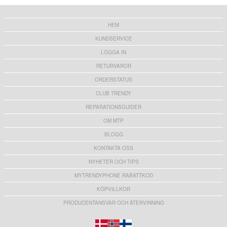
121,00 kr
138,00
kr
HEM
KUNDSERVICE
LOGGA IN
RETURVAROR
ORDERSTATUS
CLUB TRENDY
REPARATIONSGUIDER
OM MTP
BLOGG
KONTAKTA OSS
NYHETER OCH TIPS
MYTRENDYPHONE RABATTKOD
KÖPVILLKOR
PRODUCENTANSVAR OCH ÅTERVINNING