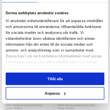
Kompatibilitet:
Garmin Instinct E
Förpackning:
Euroblister
Denna webbplats använder cookies
EAN: 5714122522443
Vi använder enhetsidentifierare för att anpassa innehållet
Relaterade kategorier:
Bluetooth
,
Smartwatch
,
Smartwatch tillbehör
och annonserna till användarna, tillhandahålla funktioner
för sociala medier och analysera vår trafik. Vi
vidarebefordrar även sådana identifierare och annan
information från din enhet till de sociala medier och
SKRIV EN RECENSION
annons- och analysföretag som vi samarbetar med.
Dessa kan i sin tur kombinera informationen med annan
information som du har tillhandahållit eller som de har
ANDRA KUNDER HAR OCKSÅ KÖPT
samlat in när du har använt deras tjänster.
Garmin Fenix 5/5 Plus/5X/5X Plus Härdat
Oura Ring Gen3 Anti-Scratch silikonfodral -
Glas Skärmskydd - 46mm - 2 St.
Storlek: 10/11/12/13 - Mörkblå
90,00
kr
90,00
kr
Tillåt alla
Anpassa
R09M Hälsoövervakning Smart Ring -
R09M Hälsoövervakning Smart Ring -
Storlek: 19.8mm
Storlek: 21.8mm