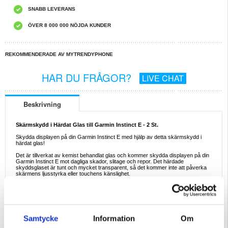
SNABB LEVERANS
ÖVER 8 000 000 NÖJDA KUNDER
REKOMMENDERADE AV MYTRENDYPHONE
HAR DU FRÅGOR?
LIVE CHAT
Beskrivning
Skärmskydd i Härdat Glas till Garmin Instinct E - 2 St.
Skydda displayen på din Garmin Instinct E med hjälp av detta skärmskydd i
härdat glas!
Det är tillverkat av kemist behandlat glas och kommer skydda displayen på din
Garmin Instinct E mot dagliga skador, slitage och repor. Det härdade
skyddsglaset är tunt och mycket transparent, så det kommer inte att påverka
skärmens ljusstyrka eller touchens känslighet.
Egenskaper:
- Skärmskydd i härdat glas till Garmin Instinct E
- Ger ett väsentligt skydd till displayen på din Garmin Instinct E
- Helt genomskinligt glas som inte påverkar displayens ljusstyrka
- Touchkänsligheten på skärmen kommer inte att påverkas
- Slösa inte tid - det fästs mycket snabbt och enkelt på skärmen
Samtycke
Information
Om
- Förpackningen innehåller två stycken härdade skyddsglas