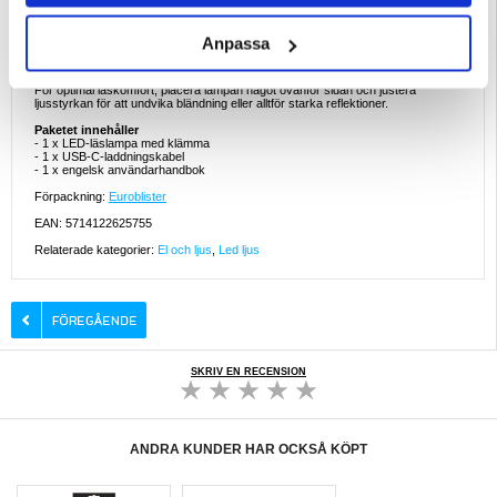
- Varmt ljus föredras ofta för läsning på natten eftersom det skapar en mer
avslappnande atmosfär.
- Lampor med klämfäste är populära bland studenter eftersom de ger
Anpassa
fokuserad belysning utan att ta upp plats på skrivbordet.
Bra att veta
För optimal läskomfort, placera lampan något ovanför sidan och justera
ljusstyrkan för att undvika bländning eller alltför starka reflektioner.
Paketet innehåller
- 1 x LED-läslampa med klämma
- 1 x USB-C-laddningskabel
- 1 x engelsk användarhandbok
Förpackning:
Euroblister
EAN: 5714122625755
Relaterade kategorier:
El och ljus
,
Led ljus
SKRIV EN RECENSION
ANDRA KUNDER HAR OCKSÅ KÖPT