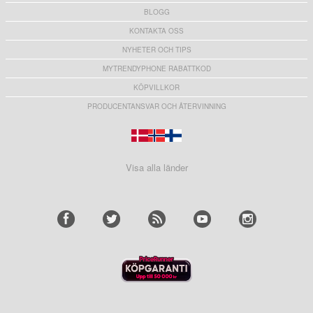
BLOGG
KONTAKTA OSS
NYHETER OCH TIPS
MYTRENDYPHONE RABATTKOD
KÖPVILLKOR
PRODUCENTANSVAR OCH ÅTERVINNING
Visa alla länder