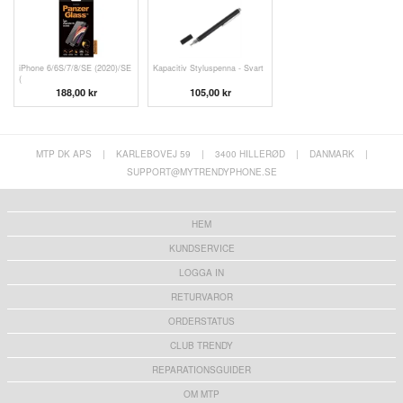
iPhone 6/6S/7/8/SE (2020)/SE
Kapacitiv Styluspenna - Svart
(
188,00 kr
105,00 kr
MTP DK APS
|
KARLEBOVEJ 59
|
3400 HILLERØD
|
DANMARK
|
SUPPORT@MYTRENDYPHONE.SE
HEM
KUNDSERVICE
LOGGA IN
RETURVAROR
ORDERSTATUS
CLUB TRENDY
REPARATIONSGUIDER
OM MTP