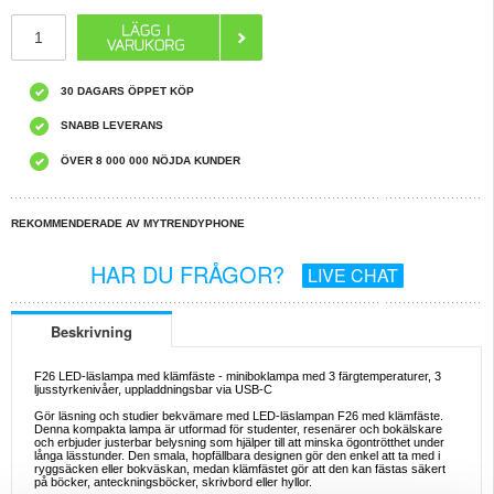
30 DAGARS ÖPPET KÖP
SNABB LEVERANS
ÖVER 8 000 000 NÖJDA KUNDER
REKOMMENDERADE AV MYTRENDYPHONE
HAR DU FRÅGOR?
LIVE CHAT
Beskrivning
F26 LED-läslampa med klämfäste - miniboklampa med 3 färgtemperaturer, 3
ljusstyrkenivåer, uppladdningsbar via USB-C
Gör läsning och studier bekvämare med LED-läslampan F26 med klämfäste.
Denna kompakta lampa är utformad för studenter, resenärer och bokälskare
och erbjuder justerbar belysning som hjälper till att minska ögontrötthet under
långa lässtunder. Den smala, hopfällbara designen gör den enkel att ta med i
ryggsäcken eller bokväskan, medan klämfästet gör att den kan fästas säkert
på böcker, anteckningsböcker, skrivbord eller hyllor.