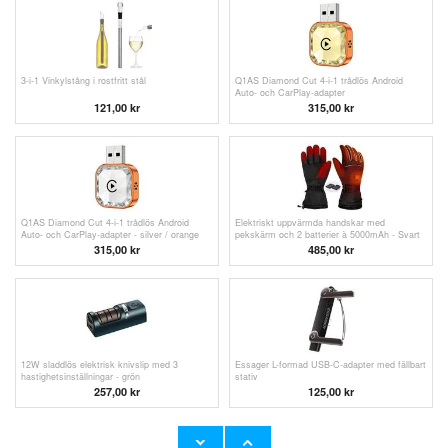
3-i-1 Vinkylstång i rostfritt stål
Q1AS Diamond Cut 4-i-1 trådlös Android
Auto- och CarPlay-adapter
121,00
kr
315,00
kr
Q1AS Diamond Cut 4-i-1 trådlös Android
Elektriskt uppvärmda handskar med
Auto- och CarPlay-adapter - silver / orange
pekskärm och 2 batterier à 5000mAh - Svart
315,00
kr
485,00 kr
12W sladdlös elektrisk knivslip med 3
Essager L-formad USB-C-adapter med fällbart
hastighetsinställningar - grön
stativ
257,00
kr
125,00
kr