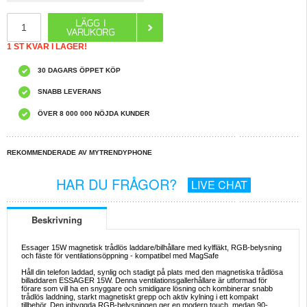
1 ST KVAR I LAGER!
30 DAGARS ÖPPET KÖP
SNABB LEVERANS
ÖVER 8 000 000 NÖJDA KUNDER
REKOMMENDERADE AV MYTRENDYPHONE
HAR DU FRÅGOR?
LIVE CHAT
Beskrivning
Essager 15W magnetisk trådlös laddare/bilhållare med kylfläkt, RGB-belysning
och fäste för ventilationsöppning - kompatibel med MagSafe
Håll din telefon laddad, synlig och stadigt på plats med den magnetiska trådlösa
billaddaren ESSAGER 15W. Denna ventilationsgallerhållare är utformad för
förare som vill ha en snyggare och smidigare lösning och kombinerar snabb
trådlös laddning, starkt magnetiskt grepp och aktiv kylning i ett kompakt
tillbehör. Den inbyggda RGB-belysningen ger en modern touch, medan 90-