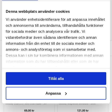
Förpackning:
Bulk
Denna webbplats använder cookies
EAN: 5714122015709
Relaterade kategorier:
Bluetooth
,
Smartwatch
,
Smartwatch tillbehör
Vi använder enhetsidentifierare för att anpassa innehållet
och annonserna till användarna, tillhandahålla funktioner
för sociala medier och analysera vår trafik. Vi
vidarebefordrar även sådana identifierare och annan
information från din enhet till de sociala medier och
SKRIV EN RECENSION
annons- och analysföretag som vi samarbetar med.
Dessa kan i sin tur kombinera informationen med annan
information som du har tillhandahållit eller som de har
ANDRA KUNDER HAR OCKSÅ KÖPT
samlat in när du har använt deras tjänster.
Spigen Kuel A210 Bilfäste Metallskivor - Svart
iPad Air 2 Rotary Väska - Svart
163,00
kr
151,00 kr
Tillåt alla
Anpassa
Goobay USB 2.0 / Mini USB Kabel - 3m
Goobay Magnetisk Bilhållare - Svart
69,00 kr
121,00 kr