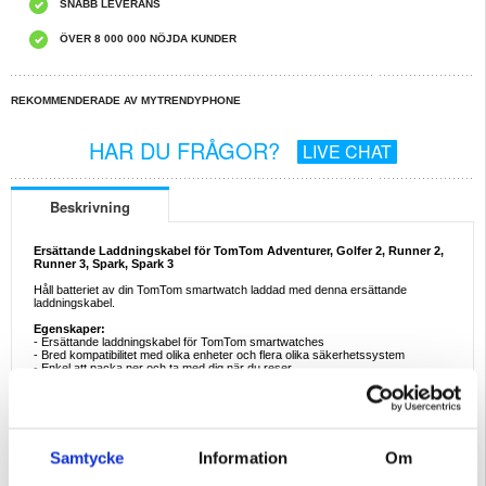
SNABB LEVERANS
ÖVER 8 000 000 NÖJDA KUNDER
REKOMMENDERADE AV MYTRENDYPHONE
HAR DU FRÅGOR?
LIVE CHAT
Beskrivning
Ersättande Laddningskabel för TomTom Adventurer, Golfer 2, Runner 2,
Runner 3, Spark, Spark 3
Håll batteriet av din TomTom smartwatch laddad med denna ersättande
laddningskabel.
Egenskaper:
- Ersättande laddningskabel för TomTom smartwatches
- Bred kompatibilitet med olika enheter och flera olika säkerhetssystem
- Enkel att packa ner och ta med dig när du reser
- Praktisk längd och väldigt skade-resistent material
Kompatibilitet:
- TomTom Adventurer
- TomTom Golfer 2
- TomTom Runner 2
Samtycke
Information
Om
- TomTom Runner 3
- TomTom Spark
- TomTom Spark 3