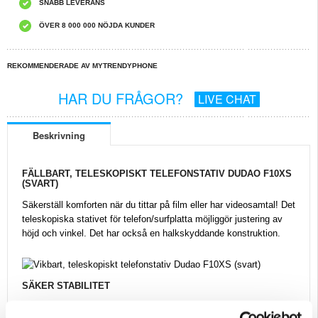
SNABB LEVERANS
ÖVER 8 000 000 NÖJDA KUNDER
REKOMMENDERADE AV MYTRENDYPHONE
HAR DU FRÅGOR?
LIVE CHAT
Beskrivning
FÄLLBART, TELESKOPISKT TELEFONSTATIV DUDAO F10XS
(SVART)
Säkerställ komforten när du tittar på film eller har videosamtal! Det
teleskopiska stativet för telefon/surfplatta möjliggör justering av
höjd och vinkel. Det har också en halkskyddande konstruktion.
SÄKER STABILITET
Speciellt utformad stativkonstruktion håller säkert fast din telefon