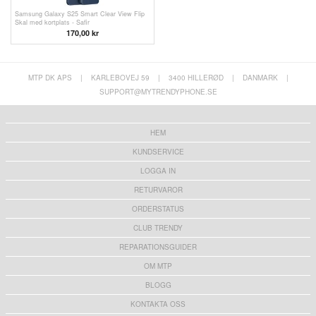
Samsung Galaxy S25 Smart Clear View Flip
Skal med kortplats - Safir
170,00
kr
MTP DK APS
|
KARLEBOVEJ 59
|
3400 HILLERØD
|
DANMARK
|
SUPPORT@MYTRENDYPHONE.SE
HEM
KUNDSERVICE
LOGGA IN
RETURVAROR
ORDERSTATUS
CLUB TRENDY
REPARATIONSGUIDER
OM MTP
BLOGG
KONTAKTA OSS