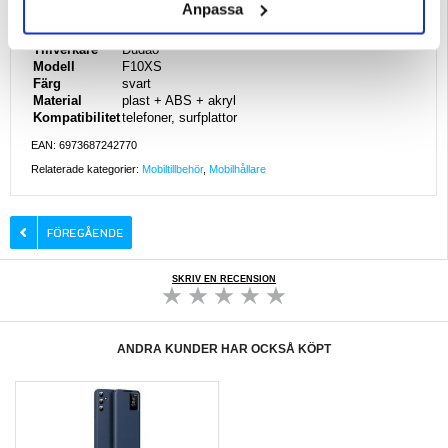
Anpassa
Tillverkare
Dudao
Modell
F10XS
Färg
svart
Material
plast + ABS + akryl
Kompatibilitet
telefoner, surfplattor
EAN: 6973687242770
Relaterade kategorier:
Mobiltillbehör
,
Mobilhållare
SKRIV EN RECENSION
ANDRA KUNDER HAR OCKSÅ KÖPT