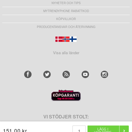
NYHETER OCH TIPS
MYTRENDYPHONE RABATTKOD
KÖPVILLKOR
PRODUCENTANSVAR OCH ÅTERVINNING
Visa alla länder
VI STÖDJER STOLT:
151,00 kr