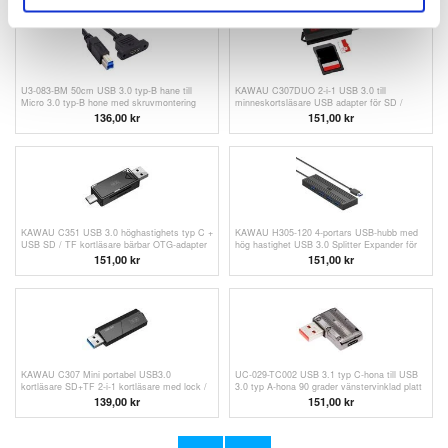
U3-083-BM 50cm USB 3.0 typ-B hane till
KAWAU C307DUO 2-i-1 USB 3.0 till
Micro 3.0 typ-B hone med skruvmontering
minneskortsläsare USB adapter för SD /
Förlängningskabel 5Gbps
SDHC / SDXC / TF-kort
136,00 kr
151,00 kr
KAWAU C351 USB 3.0 höghastighets typ C +
KAWAU H305-120 4-portars USB-hubb med
USB SD / TF kortläsare bärbar OTG-adapter
hög hastighet USB 3.0 Splitter Expander för
bärbar dator, flashminne, keyborad
151,00 kr
151,00 kr
KAWAU C307 Mini portabel USB3.0
UC-029-TC002 USB 3.1 typ C-hona till USB
kortläsare SD+TF 2-i-1 kortläsare med lock /
3.0 typ A-hona 90 grader vänstervinklad platt
Single Drive Letter
typ 10 Gbps data 120 W nätadapter
139,00 kr
151,00 kr