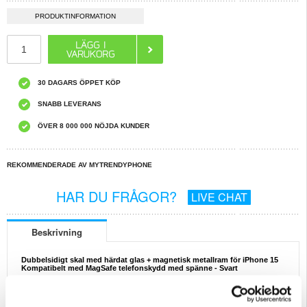
PRODUKTINFORMATION
30 DAGARS ÖPPET KÖP
SNABB LEVERANS
ÖVER 8 000 000 NÖJDA KUNDER
REKOMMENDERADE AV MYTRENDYPHONE
HAR DU FRÅGOR?
LIVE CHAT
Beskrivning
Dubbelsidigt skal med härdat glas + magnetisk metallram för iPhone 15
Kompatibelt med MagSafe telefonskydd med spänne - Svart
Fodralet är tillverkat med härdat glas fram + bak och en metallram som ger din
telefon ett heltäckande 360-gradersskydd. Härdat glas med stark hårdhet är
reptåligt och mjukt att ta på. Inbyggd magnet, metallramen är löstagbar och kan