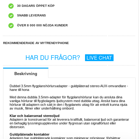
30 DAGARS ÖPPET KÖP
SNABB LEVERANS
ÖVER 8 000 000 NÖJDA KUNDER
REKOMMENDERADE AV MYTRENDYPHONE
HAR DU FRÅGOR?
LIVE CHAT
Beskrivning
Dubbel 3.5mm flygplanshörlursadapter - guldpläterad stereo AUX-omvandlare -
hane till hona
Med denna dubbla 3.5mm-adapter för flygplanshörlurar kan du ansluta dina
vanliga hörlurar till flygbolagets ljudsystem med dubbla uttag. Anslut bara dina
hörlurar till adaptern och sätt in den i flygplanets uttag för att enkelt kunna njuta
av musik, filmer eller underhållning ombord.
Klar och balanserad stereoljud
Adaptern är konstruerad för att leverera kraftfullt, balanserat ljud och garanterar
en behaglig lyssningsupplevelse under flygresan utan signalförlust eller
distorsion.
Guldpläterade kontakter
Adaptern har guldpläterade kontakter som minimerar störningar, förbättrar