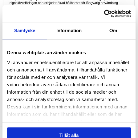
signalöverföringen och erbjuder ökad hållbarhet för långvarig användning.
Bred kompatibilitet med flygbolag
Kompatibel med de flesta flygbolags dubbla hörlursuttag, vilket gör den till ett
pålitligt resetillbehör för frekventa flygresenärer.
Kompakt och resevänlig
Adaptern är lätt men robust och lätt att bära med sig i fickan, ryggsäcken eller
Samtycke
Information
Om
resväskan - redo att användas när du behöver den.
Viktiga funktioner
- Dubbel 3.5mm hane till 3.5mm hona-adapter
- Lämplig för flygbolagens ljudsystem
- Guldpläterade kontakter för bättre signalkvalitet
Denna webbplats använder cookies
- Klar stereoljudutgång
- Kompakt, lätt design
Vi använder enhetsidentifierare för att anpassa innehållet
Varför det är ett bra val
och annonserna till användarna, tillhandahålla funktioner
Denna flygplanshörlursadapter är ett enkelt, oumbärligt resetillbehör som låter
dig använda dina egna hörlurar under flygresan - den kombinerar bekvämlighet,
för sociala medier och analysera vår trafik. Vi
ljudkvalitet och hållbarhet i en kompakt design.
vidarebefordrar även sådana identifierare och annan
Förpackning:
Bulk
information från din enhet till de sociala medier och
EAN: 5714122621375
annons- och analysföretag som vi samarbetar med.
Relaterade kategorier:
Mobiltillbehör
,
Hörlurar och AirPods tillbehör
Dessa kan i sin tur kombinera informationen med annan
information som du har tillhandahållit eller som de har
samlat in när du har använt deras tjänster.
SKRIV EN RECENSION
Tillåt alla