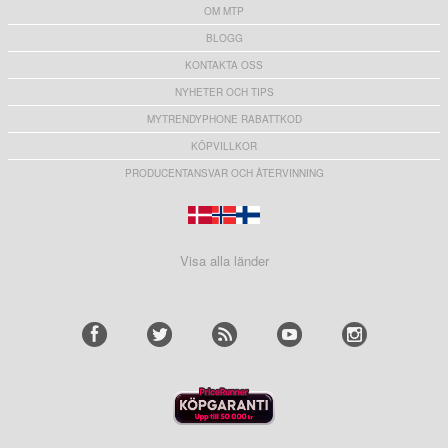
OM MTP
BLOGG
KONTAKTA OSS
NYHETER OCH TIPS
MYTRENDYPHONE RABATTKOD
KÖPVILLKOR
PRODUCENTANSVAR OCH ÅTERVINNING
Visa alla länder