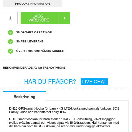
PRODUKTINFORMATION
30 DAGARS ÖPPET KÖP
SNABB LEVERANS
ÖVER 8 000 000 NÖJDA KUNDER
REKOMMENDERADE AV MYTRENDYPHONE
HAR DU FRÅGOR?
LIVE CHAT
Beskrivning
DH10 GPS-smartklocka för barn - 4G LTE-klocka med samtalsfunktion, SOS,
Family Voice och vattentäthet enligt IP67
DH10 smartklockan för barn stöder full 4G LTE-anslutning, vilket möjliggör
tydliga tvåvägssamtal och videosamtal via föräldraappen. Håll kontakten med
ditt barn när som helst - i skolan, på resor eller under dagliga aktiviteter.