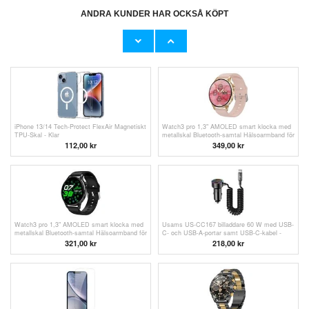
ANDRA KUNDER HAR OCKSÅ KÖPT
DH10 GPS/4G-smartklocka för barn med
DH10 GPS/4G-smartklocka för barn med
SOS-funktion - rosa
SOS-funktion - svart
327,00
kr
327,00
kr
iPhone 13/14 Tech-Protect FlexAir Magnetiskt
Watch3 pro 1,3" AMOLED smart klocka med
TPU-Skal - Klar
metallskal Bluetooth-samtal Hälsoarmband för
kvinnor med pulsmätning - Guld
112,00
kr
349,00 kr
Watch3 pro 1,3" AMOLED smart klocka med
Usams US-CC167 billaddare 60 W med USB-
metallskal Bluetooth-samtal Hälsoarmband för
C- och USB-A-portar samt USB-C-kabel -
kvinnor med pulsmätning - Svart
svart
321,00
kr
218,00
kr