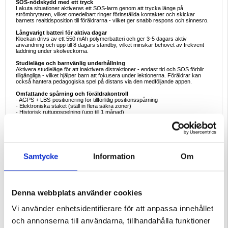
SOS-nödskydd med ett tryck
I akuta situationer aktiveras ett SOS-larm genom att trycka länge på
strömbrytaren, vilket omedelbart ringer förinställda kontakter och skickar
barnets realtidsposition till föräldrarna - vilket ger snabb respons och sinnesro.
Långvarigt batteri för aktiva dagar
Klockan drivs av ett 550 mAh polymerbatteri och ger 3-5 dagars aktiv
användning och upp till 8 dagars standby, vilket minskar behovet av frekvent
laddning under skolveckorna.
Studieläge och barnvänlig underhållning
Aktivera studieläge för att inaktivera distraktioner - endast tid och SOS förblir
tillgängliga - vilket hjälper barn att fokusera under lektionerna. Föräldrar kan
också hantera pedagogiska spel på distans via den medföljande appen.
Omfattande spårning och föräldrakontroll
- AGPS + LBS-positionering för tillförlitlig positionsspårning
- Elektroniska staket (ställ in flera säkra zoner)
- Historisk ruttuppspelning (upp till 1 månad)
- Fjärrövervakning och familjeadressbok (upp till 10 kontakter)
Bekväm, hållbar och vattentät
DH10 är utformad för barn och har ett mjukt armband i flytande silikon, en 1,44-
tums IPS-pekskärm och IP67-vattentålighet - lämplig för daglig användning och
stänk (inte för dusch eller bastu).
Samtycke
Information
Om
Specifikationer
- Skärm: 1,44 tum IPS, 240 x 284, kapacitiv pekskärm
- OS: RTOS
- CPU: ASR3603
- Minne: RAM 128 MB + ROM 128 MB
Denna webbplats använder cookies
- Batteri: 550 mAh polymer, 3,8 V
- Samtalstid: 8-10 timmar
- Standby: 3-5 dagar
Vi använder enhetsidentifierare för att anpassa innehållet
- Vattentät: IP67
- Rem: Mjuk silikon
och annonserna till användarna, tillhandahålla funktioner
- Laddning: Magnetiskt laddningsgränssnitt