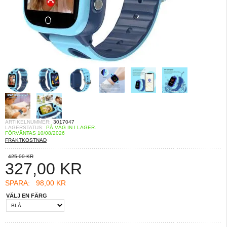
ARTIKELNUMMER:
3017047
LAGERSTATUS:
PÅ VÄG IN I LAGER.
FÖRVÄNTAS 10/08/2026
FRAKTKOSTNAD
425,00 KR
327,00
KR
SPARA:
98,00 KR
VÄLJ EN FÄRG