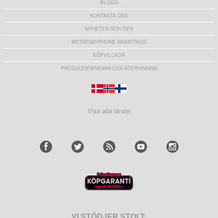
BLOGG
KONTAKTA OSS
NYHETER OCH TIPS
MYTRENDYPHONE RABATTKOD
KÖPVILLKOR
PRODUCENTANSVAR OCH ÅTERVINNING
Visa alla länder
VI STÖDJER STOLT: