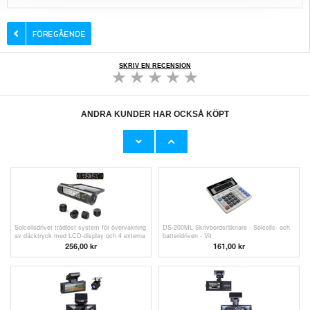
SKRIV EN RECENSION
ANDRA KUNDER HAR OCKSÅ KÖPT
SanDisk Extreme Pro MicroSDHC UHS-I Kort
OnePlus 13 Saii 3D Premium Härdat Glas
SDSQXCG-032G-GN6MA - 32GB
Skärmskydd - 9H - 2 St.
344,00
kr
151,00 kr
Solcellsdrivet trådlöst system för övervakning
DS-200ML Skrivbordsräknare - Solcells- och
av däcktryck med LCD-display och 4 externa
batteridriven - Vit
sensorer
256,00
kr
161,00
kr