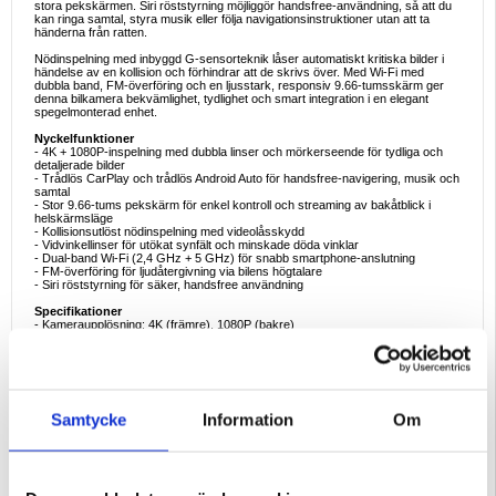
stora pekskärmen. Siri röststyrning möjliggör handsfree-användning, så att du
kan ringa samtal, styra musik eller följa navigationsinstruktioner utan att ta
händerna från ratten.
Nödinspelning med inbyggd G-sensorteknik låser automatiskt kritiska bilder i
händelse av en kollision och förhindrar att de skrivs över. Med Wi-Fi med
dubbla band, FM-överföring och en ljusstark, responsiv 9.66-tumsskärm ger
denna bilkamera bekvämlighet, tydlighet och smart integration i en elegant
spegelmonterad enhet.
Nyckelfunktioner
- 4K + 1080P-inspelning med dubbla linser och mörkerseende för tydliga och
detaljerade bilder
- Trådlös CarPlay och trådlös Android Auto för handsfree-navigering, musik och
samtal
- Stor 9.66-tums pekskärm för enkel kontroll och streaming av bakåtblick i
helskärmsläge
- Kollisionsutlöst nödinspelning med videolåsskydd
- Vidvinkellinser för utökat synfält och minskade döda vinklar
- Dual-band Wi-Fi (2,4 GHz + 5 GHz) för snabb smartphone-anslutning
- FM-överföring för ljudåtergivning via bilens högtalare
- Siri röststyrning för säker, handsfree användning
Specifikationer
- Kameraupplösning: 4K (främre), 1080P (bakre)
- Skärm: 9.66-tums pekskärm
- Gränssnitt för strömförsörjning: USB typ C
- FM-sändning: 87-108 MHz
- Wi-Fi: Dual-band 2,4 GHz + 5 GHz
- Bluetooth version: 4.0
- Inspelningsfunktioner: Loop-inspelning, nödinspelning med autolås
Samtycke
Information
Om
- Integration av smartphone: Trådlös CarPlay, Trådlös Android Auto,
Kabelansluten Android Auto
- Röststyrning: Siri
- Språk som stöds: Kinesiska, engelska, ryska, spanska, franska, tyska,
japanska, koreanska