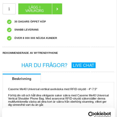
30 DAGARS ÖPPET KÖP
SNABB LEVERANS
ÖVER 8 000 000 NÖJDA KUNDER
REKOMMENDERADE AV MYTRENDYPHONE
HAR DU FRÅGOR?
LIVE CHAT
Beskrivning
Caseme Me40 Universal vertikal axelväska med RFID-skydd - 4"-7.5"
Förhöj din stil och håll dina viktigaste saker säkra med Caseme Me40 Universal
Vertical Shoulder Phone Bag. Med avancerat RFID-skydd säkerställer denna
multifunktionella väska att dina kort är säkra från obehörig skanning, vilket ger
dig sinnesfrid vart du än går.
Den här axelremsväskan erbjuder inte bara förstklassig säkerhet, utan har
också en elegant vertikal layout för enkel åtkomst till dina tillhörigheter. Med 9