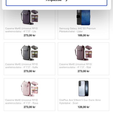
Caseme Me40 Universal RFID
Samsung Galaxy A42 5G Premium
axelremsväska - 4"-7.5" - Lila
Plånboksfodral - Läder
273,00 kr
189,00 kr
Caseme Me40 Universal RFID
Caseme Me40 Universal RFID
axelremsväska - 4"-7.5" - Kaffe
axelremsväska - 4"-7.5" - Röd
273,00 kr
273,00 kr
Caseme Me40 Universal RFID
OnePlus Ace 5/Nord 5 Dux Ducis Aimo
axelremsväska - 4"-7.5" - Rosa
Hybridskal - Svart
273,00 kr
128,00 kr