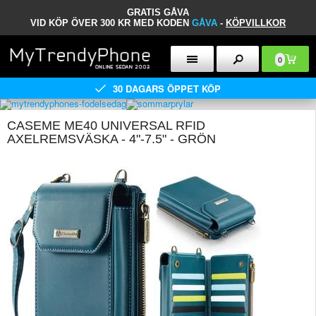
GRATIS GÅVA
VID KÖP ÖVER 300 KR MED KODEN
GÅVA
-
KÖPVILLKOR
0
30 DAGARS ÖPPET KÖP
CASEME ME40 UNIVERSAL RFID
AXELREMSVÄSKA - 4"-7.5" - GRÖN