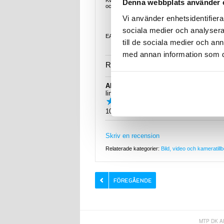
Kvalitetsbatteri (ej original) till ett lågt pris. Bat
Denna webbplats använder 
och innehåller ett säkerhetskretslopp som förhindra
Vi använder enhetsidentifierar
sociala medier och analysera 
EAN: 4260190978947
till de sociala medier och a
med annan information som du 
Recension:
Abdulbadie almualem
Jag skulle kö
lindesberg
produkten är jä
10.01.2017
Skriv en recension
Relaterade kategorier:
Bild, video och kameratill
MTP DK A