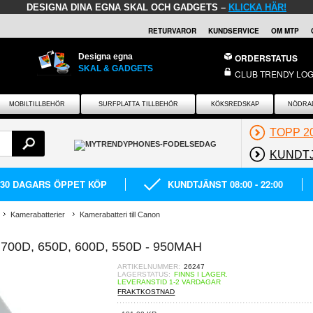
DESIGNA DINA EGNA SKAL OCH GADGETS –
KLICKA HÄR!
RETURVAROR
KUNDSERVICE
OM MTP
Designa egna
ORDERSTATUS
SKAL & GADGETS
CLUB TRENDY LOG
MOBILTILLBEHÖR
SURFPLATTA TILLBEHÖR
KÖKSREDSKAP
NÖDRA
TOPP 2
KUNDT
30 DAGARS ÖPPET KÖP
KUNDTJÄNST 08:00 - 22:00
Kamerabatterier
Kamerabatteri till Canon
700D, 650D, 600D, 550D - 950MAH
ARTIKELNUMMER:
26247
LAGERSTATUS:
FINNS I LAGER.
LEVERANSTID 1-2 VARDAGAR
FRAKTKOSTNAD