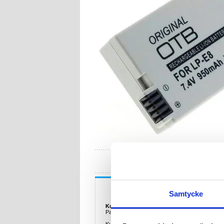
HA
Beskrivning
Samtycke
Kompatibelt batteri Canon LP-E8 - Li-Ion - 9
Passar till: Canon EOS 550D (EOS Rebel T2i),