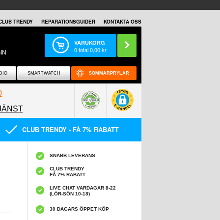
CLUB TRENDY
REPARATIONSGUIDER
KONTAKTA OSS
VARUKORG
0
total
0,00
kr
IN
DIO
SMARTWATCH
SOMMARPRYLAR
0
JÄNST
0858097089
CLUB TRENDY - FÅ 7% RABATT
SNABB LEVERANS
CLUB TRENDY
FÅ 7% RABATT
LIVE CHAT VARDAGAR 8-22
(LÖR-SÖN 10-18)
30 DAGARS ÖPPET KÖP