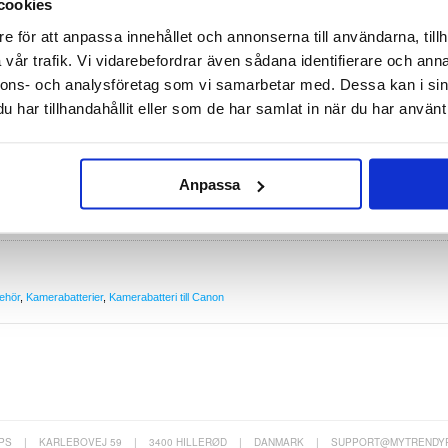
teriet innehåller först och främst celler från ledande tillverkare i Japan. Batteriet är EU-godkänt
cookies
r batteriet från att överbelastas (t ex vid kortslutning eller en alltför kraftig uppladdning).
e för att anpassa innehållet och annonserna till användarna, tillh
vår trafik. Vi vidarebefordrar även sådana identifierare och anna
nnons- och analysföretag som vi samarbetar med. Dessa kan i sin
har tillhandahållit eller som de har samlat in när du har använt 
pa denna produkt om och om igen
Anpassa
ttbra
behör
,
Kamerabatterier
,
Kamerabatteri till Canon
PS
|
KARLEBOVEJ 59
|
3400 HILLERØD
|
DANMARK
|
SUPPORT@MYTRENDY