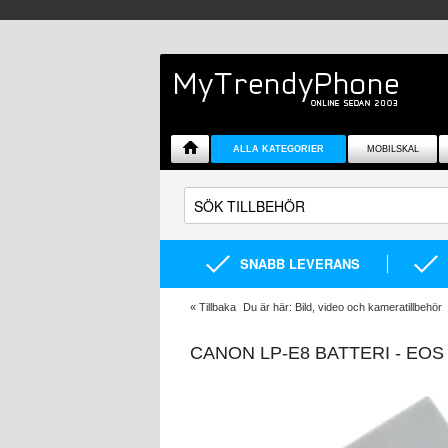
ALLA KATEGORIER
MOBILSKAL
SNABB LEVERANS
«
Tillbaka
Du är här:
Bild, video och kameratillbehör
CANON LP-E8 BATTERI - EOS 