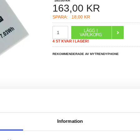
181,00 KR
163,00
KR
SPARA:
18,00 KR
4 ST KVAR I LAGER!
REKOMMENDERADE AV MYTRENDYPHONE
R DU FRÅGOR?
LIVE CHAT
Information
50mAh - 7,4V.
 EOS 600D (EOS Rebel T3i), EOS 650D (EOS Rebel T4i), EOS 700D (EOS Rebel T5i)