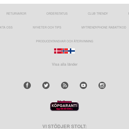
RETURVAROR
ORDERSTATUS
CLUB TRENDY
KTA OSS
NYHETER OCH TIPS
MYTRENDYPHONE RABATTKOD
PRODUCENTANSVAR OCH ÅTERVINNING
Visa alla länder
VI STÖDJER STOLT: