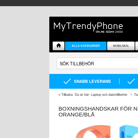
ALLA KATEGORIER
MOBILSKAL
SNABB LEVERANS
«
Tillbaka
Du är här:
Laptop och datortillbehör
Ta
BOXNINGSHANDSKAR FÖR NIN
ORANGE/BLÅ