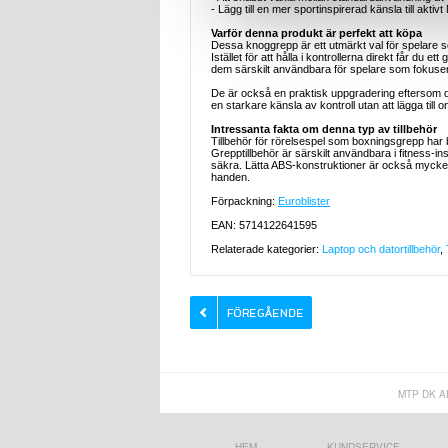
- Lägg till en mer sportinspirerad känsla till akti
Varför denna produkt är perfekt att köpa
Dessa knoggrepp är ett utmärkt val för spelare s
Istället för att hålla i kontrollerna direkt får du
dem särskilt användbara för spelare som fokuserar
De är också en praktisk uppgradering eftersom de ä
en starkare känsla av kontroll utan att lägga till 
Intressanta fakta om denna typ av tillbehör
Tillbehör för rörelsespel som boxningsgrepp har 
Grepptillbehör är särskilt användbara i fitness-in
säkra. Lätta ABS-konstruktioner är också mycket 
handen.
Förpackning:
Euroblister
EAN: 5714122641595
Relaterade kategorier:
Laptop och datortillbehör
,
MTP DK A
HEM
KUNDSERVICE