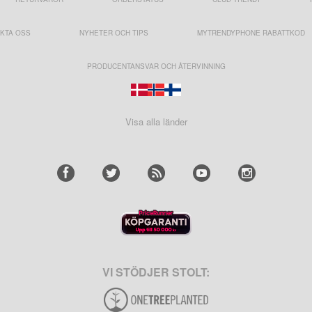
KTA OSS
NYHETER OCH TIPS
MYTRENDYPHONE RABATTKOD
PRODUCENTANSVAR OCH ÅTERVINNING
Visa alla länder
VI STÖDJER STOLT: