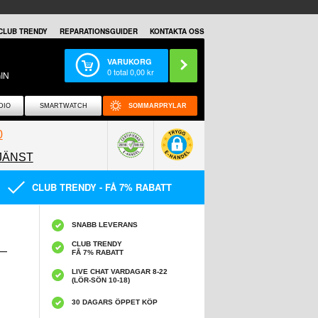
CLUB TRENDY
REPARATIONSGUIDER
KONTAKTA OSS
VARUKORG
0
total
0,00
kr
IN
DIO
SMARTWATCH
SOMMARPRYLAR
0
JÄNST
0858097089
CLUB TRENDY - FÅ 7% RABATT
SNABB LEVERANS
CLUB TRENDY
–
FÅ 7% RABATT
LIVE CHAT VARDAGAR 8-22
(LÖR-SÖN 10-18)
30 DAGARS ÖPPET KÖP