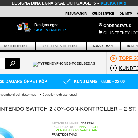
DESIGNA DINA EGNA SKAL OCH GADGETS –
KLICKA HÄR!
RETURVAROR
KUNDSERVICE
OM MTP
Designa egna
ORDERSTATUS
SKAL & GADGETS
CLUB TRENDY LOG
MOBILTILLBEHÖR
SURFPLATTA TILLBEHÖR
KÖKSREDSKAP
NÖDRA
TOPP 2
KUNDT
30 DAGARS ÖPPET KÖP
KUNDTJÄNST 08:00 - 22:00
ngentbord och datormus
Joystick och gamepad
TENDO SWITCH 2 JOY-CON-KONTROLLER – 2 ST. 
ARTIKELNUMMER:
3018754
LAGERSTATUS:
FINNS I LAGER.
LEVERANSTID 1-2 VARDAGAR
FRAKTKOSTNAD