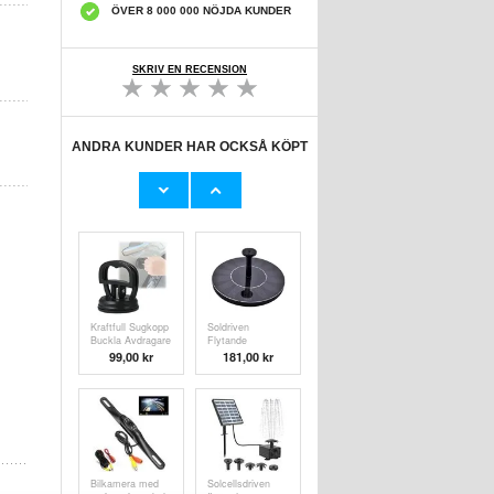
ÖVER 8 000 000 NÖJDA KUNDER
SKRIV EN RECENSION
ANDRA KUNDER HAR OCKSÅ KÖPT
Samsung Galaxy
Konnwei KW850
S26 Ultra
OBD2/EOBD
MyTPhone
Felkodsläsare
242,00 kr
774,00 kr
CardMate
med LCD - Röd
MagSafe
plånboksfodral i
läder med
korthållare,
stativ, 2x
skärmskydd -
mörkbrun
Kraftfull Sugkopp
Soldriven
Buckla Avdragare
Flytande
Reparation
Fontänpump -
99,00
kr
181,00
kr
Verktyg - Svart
Svart
Bilkamera med
Solcellsdriven