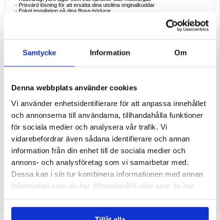
- Prisvärd lösning för att ersätta dina utslitna originalkuddar
- Enkel installation på dina Bose-hörlurar
Förpackning:
Bulk
EAN: 5714122004963
Samtycke
Information
Om
Denna webbplats använder cookies
Vi använder enhetsidentifierare för att anpassa innehållet
och annonserna till användarna, tillhandahålla funktioner
för sociala medier och analysera vår trafik. Vi
vidarebefordrar även sådana identifierare och annan
information från din enhet till de sociala medier och
annons- och analysföretag som vi samarbetar med.
Relaterade kategorier:
Mobiltillbehör
,
Hörlurar och AirPods tillbehör
Dessa kan i sin tur kombinera informationen med annan
information som du har tillhandahållit eller som de har
samlat in när du har använt deras tjänster.
Tillåt alla
SKRIV EN RECENSION