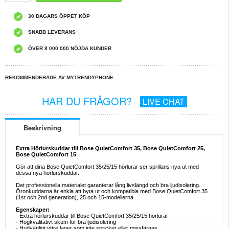
30 DAGARS ÖPPET KÖP
SNABB LEVERANS
ÖVER 8 000 000 NÖJDA KUNDER
REKOMMENDERADE AV MYTRENDYPHONE
HAR DU FRÅGOR?
LIVE CHAT
Beskrivning
Extra Hörlurskuddar till Bose QuietComfort 35, Bose QuietComfort 25,
Bose QuietComfort 15
Gör att dina Bose QuietComfort 35/25/15 hörlurar ser sprillans nya ut med
dessa nya hörlurskuddar.
Det professionella materialet garanterar lång livslängd och bra ljudisolering.
Öronkuddarna är enkla att byta ut och kompatibla med Bose QuietComfort 35
(1st och 2nd generation), 25 och 15-modellerna.
Egenskaper:
- Extra hörlurskuddar till Bose QuietComfort 35/25/15 hörlurar
- Högkvalitativt skum för bra ljudisolering
- Hudvänligt yttre lager som inte spricker eller missfärgas