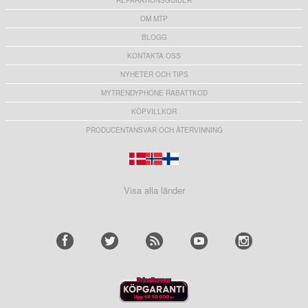
OM MTP
BLOGG
KONTAKTA OSS
NYHETER OCH TIPS
MYTRENDYPHONE RABATTKOD
KÖPVILLKOR
PRODUCENTANSVAR OCH ÅTERVINNING
Visa alla länder