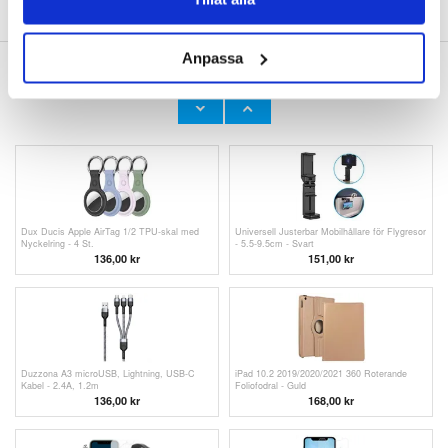
Anpassa
ANDRA KUNDER HAR OCKSÅ KÖPT
Ersättande Öronkuddar för Bose
Ersättande Öronkuddar för Bose
QuietComfort 35/25/15 - Svart
QuietComfort 35/25/15 - Grå
136,00 kr
136,00 kr
Dux Ducis Apple AirTag 1/2 TPU-skal med
Universell Justerbar Mobilhållare för Flygresor
Nyckelring - 4 St.
- 5.5-9.5cm - Svart
136,00
kr
151,00
kr
Duzzona A3 microUSB, Lightning, USB-C
iPad 10.2 2019/2020/2021 360 Roterande
Kabel - 2.4A, 1.2m
Foliofodral - Guld
136,00 kr
168,00
kr