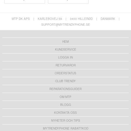
MTP DK APS
|
KARLEBOVEJ 59
|
3400 HILLERØD
|
DANMARK
|
SUPPORT@MYTRENDYPHONE.SE
HEM
KUNDSERVICE
LOGGA IN
RETURVAROR
ORDERSTATUS
CLUB TRENDY
REPARATIONSGUIDER
OM MTP
BLOGG
KONTAKTA OSS
NYHETER OCH TIPS
MYTRENDYPHONE RABATTKOD