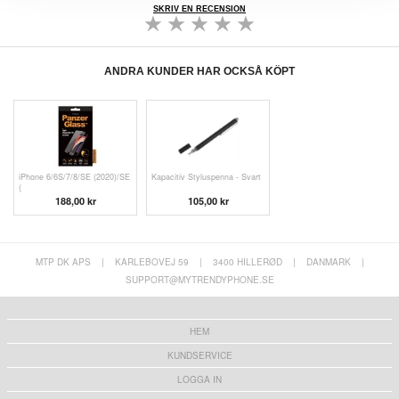
SKRIV EN RECENSION
ANDRA KUNDER HAR OCKSÅ KÖPT
iPhone 6/6S/7/8/SE (2020)/SE
Kapacitiv Styluspenna - Svart
(
188,00 kr
105,00 kr
MTP DK APS
|
KARLEBOVEJ 59
|
3400 HILLERØD
|
DANMARK
|
SUPPORT@MYTRENDYPHONE.SE
HEM
KUNDSERVICE
LOGGA IN