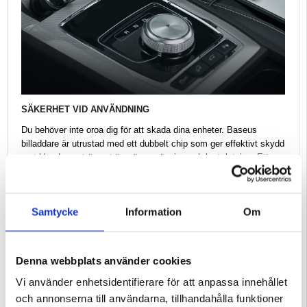
SÄKERHET VID ANVÄNDNING
Du behöver inte oroa dig för att skada dina enheter. Baseus
billaddare är utrustad med ett dubbelt chip som ger effektivt skydd
mot bland annat överström, överspänning och kortslutning. Ett
nytt, förbättrat värmeavledningssystem skyddar ytterligare mot
överhettning och garanterar effektivare laddning. Dina enheter
skyddas också mot överladdning.
Samtycke
Information
Om
Denna webbplats använder cookies
Vi använder enhetsidentifierare för att anpassa innehållet
och annonserna till användarna, tillhandahålla funktioner