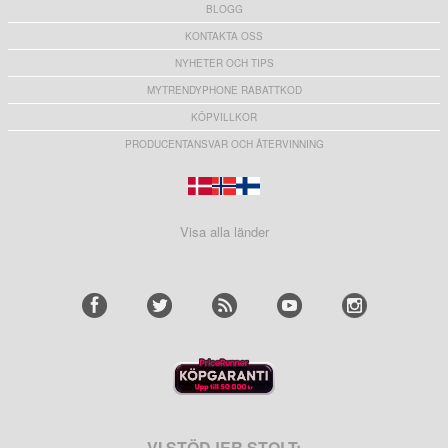
BLOGG
KONTAKTA OSS
NYHETER OCH TIPS
MYTRENDYPHONE RABATTKOD
KÖPVILLKOR
PRODUCENTANSVAR OCH ÅTERVINNING
Visa alla länder
VI STÖDJER STOLT: