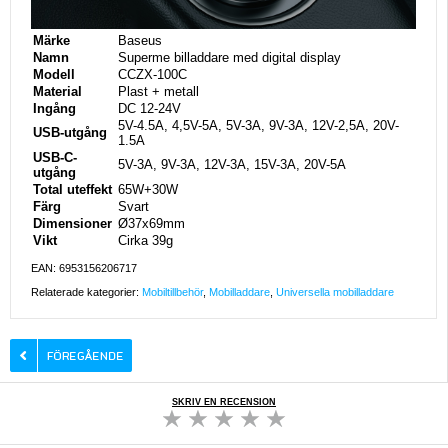
Märke
Baseus
Namn
Superme billaddare med digital display
Modell
CCZX-100C
Material
Plast + metall
Ingång
DC 12-24V
5V-4.5A, 4,5V-5A, 5V-3A, 9V-3A, 12V-2,5A, 20V-
USB-utgång
1.5A
USB-C-
5V-3A, 9V-3A, 12V-3A, 15V-3A, 20V-5A
utgång
Total uteffekt
65W+30W
Färg
Svart
Dimensioner
Ø37x69mm
Vikt
Cirka 39g
EAN: 6953156206717
Relaterade kategorier:
Mobiltillbehör
,
Mobilladdare
,
Universella mobilladdare
SKRIV EN RECENSION