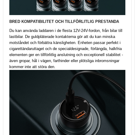
BRED KOMPATIBILITET OCH TILLFÖRLITLIG PRESTANDA
Du kan använda laddaren i de flesta 12V-24V-fordon, från bilar till
lastbilar. De guldpläterade kontakterna gör att du kan minska
motståndet och förbättra känsligheten. Enheten passar perfekt i
cigarettändaruttaget och de specialdesignade, förlängda, halkfria
elementen ger en tillförlitlig anslutning och exceptionell stabilitet -
även gropar, hål i vägen, farthinder eller plötsliga inbromsningar
kommer inte att störa den.