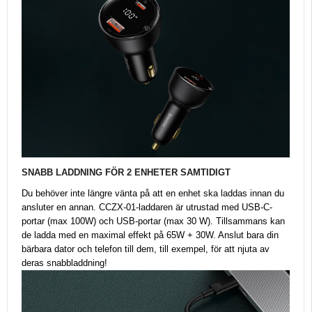
SNABB LADDNING FÖR 2 ENHETER SAMTIDIGT
Du behöver inte längre vänta på att en enhet ska laddas innan du
ansluter en annan. CCZX-01-laddaren är utrustad med USB-C-
portar (max 100W) och USB-portar (max 30 W). Tillsammans kan
de ladda med en maximal effekt på 65W + 30W. Anslut bara din
bärbara dator och telefon till dem, till exempel, för att njuta av
deras snabbladdning!