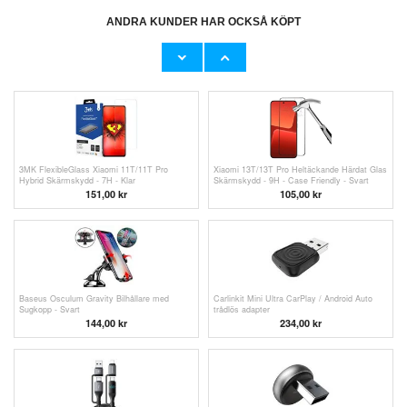
ANDRA KUNDER HAR OCKSÅ KÖPT
Xiaomi Poco X3 Pro Härdat Glas Skärmskydd
Saii Premium iPhone 6/6S/7/8/SE (2020)/SE
- 9H, 0.3mm - Klar
(2022) Härdat Glas Skärmskydd - 9H - 2 St.
81,00
kr
121,00 kr
3MK FlexibleGlass Xiaomi 11T/11T Pro
Xiaomi 13T/13T Pro Heltäckande Härdat Glas
Hybrid Skärmskydd - 7H - Klar
Skärmskydd - 9H - Case Friendly - Svart
Kant
151,00 kr
105,00 kr
Baseus Osculum Gravity Bilhållare med
Carlinkit Mini Ultra CarPlay / Android Auto
Sugkopp - Svart
trådlös adapter
144,00
kr
234,00
kr