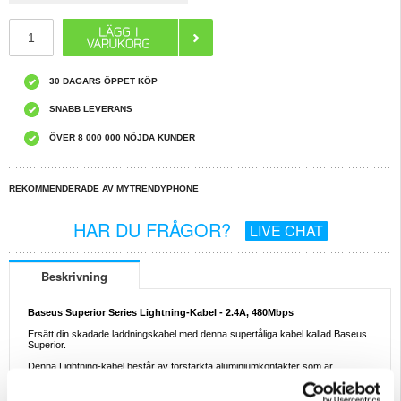
30 DAGARS ÖPPET KÖP
SNABB LEVERANS
ÖVER 8 000 000 NÖJDA KUNDER
REKOMMENDERADE AV MYTRENDYPHONE
HAR DU FRÅGOR?
LIVE CHAT
Beskrivning
Baseus Superior Series Lightning-Kabel - 2.4A, 480Mbps
Ersätt din skadade laddningskabel med denna supertåliga kabel kallad Baseus
Superior.
Denna Lightning-kabel består av förstärkta aluminiumkontakter som är
motståndskraftiga mot böjning. Den högkvalitativa koppartråden garanterar
säker prestanda och har stöd för snabbladdning med upp till 2,4A.