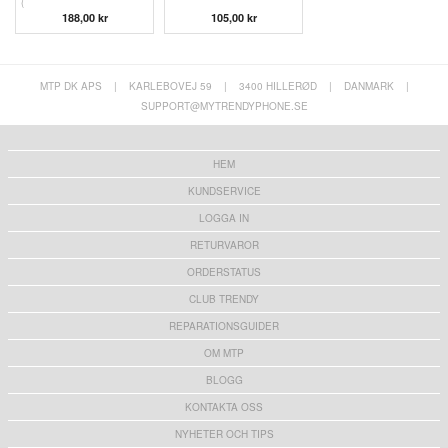
(
188,00 kr
105,00 kr
MTP DK APS
|
KARLEBOVEJ 59
|
3400 HILLERØD
|
DANMARK
|
SUPPORT@MYTRENDYPHONE.SE
HEM
KUNDSERVICE
LOGGA IN
RETURVAROR
ORDERSTATUS
CLUB TRENDY
REPARATIONSGUIDER
OM MTP
BLOGG
KONTAKTA OSS
NYHETER OCH TIPS