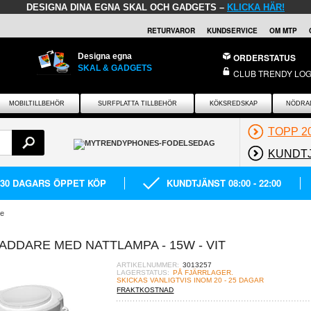
DESIGNA DINA EGNA SKAL OCH GADGETS –
KLICKA HÄR!
RETURVAROR
KUNDSERVICE
OM MTP
Designa egna
ORDERSTATUS
SKAL & GADGETS
CLUB TRENDY LOG
MOBILTILLBEHÖR
SURFPLATTA TILLBEHÖR
KÖKSREDSKAP
NÖDRA
TOPP 2
KUNDT
30 DAGARS ÖPPET KÖP
KUNDTJÄNST 08:00 - 22:00
re
LADDARE MED NATTLAMPA - 15W - VIT
ARTIKELNUMMER:
3013257
LAGERSTATUS:
PÅ FJÄRRLAGER.
SKICKAS VANLIGTVIS INOM 20 - 25 DAGAR
FRAKTKOSTNAD