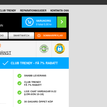
CLUB TRENDY
REPARATIONSGUIDER
KONTAKTA OSS
VARUKORG
0
total
0,00
kr
IN
DIO
SMARTWATCH
SOMMARPRYLAR
0
JÄNST
0858097089
CLUB TRENDY - FÅ 7% RABATT
SNABB LEVERANS
CLUB TRENDY
FÅ 7% RABATT
LIVE CHAT VARDAGAR 8-22
(LÖR-SÖN 10-18)
30 DAGARS ÖPPET KÖP