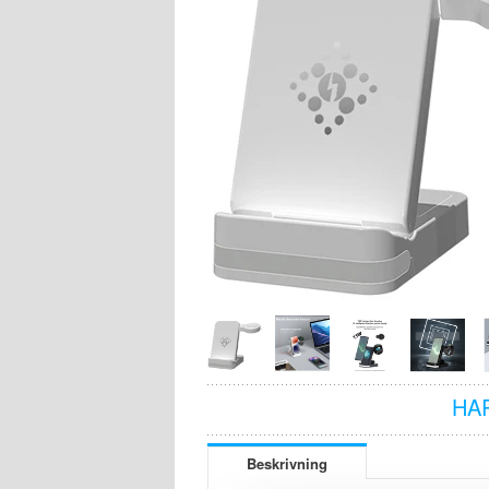
HA
Beskrivning