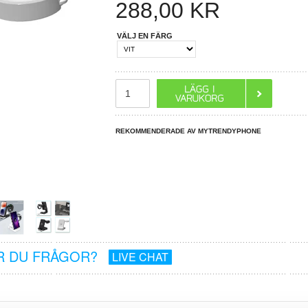
288,00
KR
VÄLJ EN FÄRG
REKOMMENDERADE AV MYTRENDYPHONE
R DU FRÅGOR?
LIVE CHAT