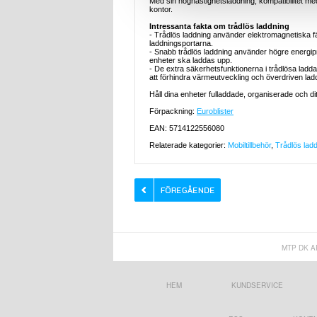
Med sin höghastighetsladdning, kompatibilitet med 
kontor.
Intressanta fakta om trådlös laddning
- Trådlös laddning använder elektromagnetiska fäl
laddningsportarna.
- Snabb trådlös laddning använder högre energipr
enheter ska laddas upp.
- De extra säkerhetsfunktionerna i trådlösa ladda
att förhindra värmeutveckling och överdriven lad
Håll dina enheter fulladdade, organiserade och di
Förpackning:
Euroblister
EAN: 5714122556080
Relaterade kategorier:
Mobiltillbehör
,
Trådlös lad
MTP DK A
HEM
KUNDSERVICE