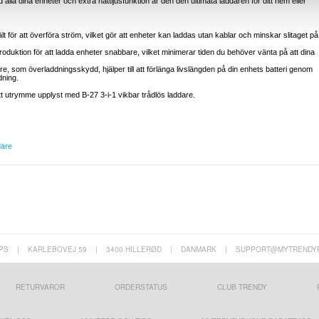
alla dina enheter och extra nattljusfunktion är den den ultimata laddaren för ditt hem eller
t för att överföra ström, vilket gör att enheter kan laddas utan kablar och minskar slitaget på
oduktion för att ladda enheter snabbare, vilket minimerar tiden du behöver vänta på att dina
re, som överladdningsskydd, hjälper till att förlänga livslängden på din enhets batteri genom
dning.
tt utrymme upplyst med B-27 3-i-1 vikbar trådlös laddare.
dare
PS
|
KARLEBOVEJ 59
|
3400 HILLERØD
|
DANMARK
|
SUPPORT@MYTRENDY
RETURVAROR
ORDERSTATUS
CLUB TRENDY