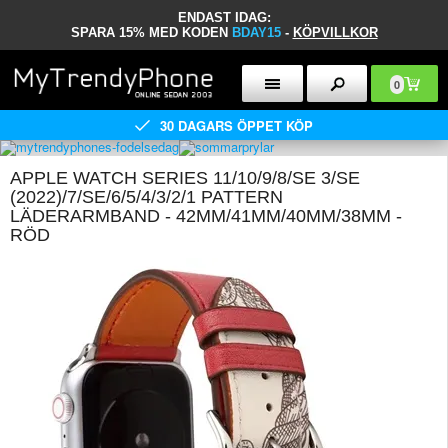
ENDAST IDAG:
SPARA 15% MED KODEN
BDAY15
-
KÖPVILLKOR
0
30 DAGARS ÖPPET KÖP
APPLE WATCH SERIES 11/10/9/8/SE 3/SE
(2022)/7/SE/6/5/4/3/2/1 PATTERN
LÄDERARMBAND - 42MM/41MM/40MM/38MM -
RÖD