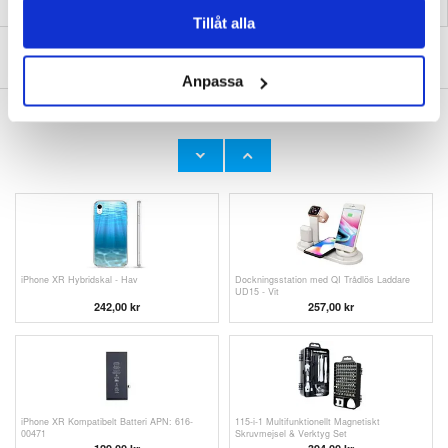
Tillåt alla
SKRIV EN RECENSION
Anpassa
ANDRA KUNDER HAR OCKSÅ KÖPT
Apple Watch Series 11/10/9/8/SE 3/SE
Apple Watch Series Ultra
(2022)/7/SE/6/5/4/3/2/1 Slim Armband I Läder
3/2/Ultra/11/10/9/8/SE
- 42mm/41mm/40mm/38mm - Svart
3/(2022)/7/SE/6/5/4/3/2/1 Stitched
151,00 kr
197,00
kr
Läderarmband - 49mm/45mm/44mm/42mm -
Brun
iPhone XR Hybridskal - Hav
Dockningsstation med QI Trådlös Laddare
UD15 - Vit
242,00 kr
257,00 kr
iPhone XR Kompatibelt Batteri APN: 616-
115-i-1 Multifunktionellt Magnetiskt
00471
Skruvmejsel & Verktyg Set