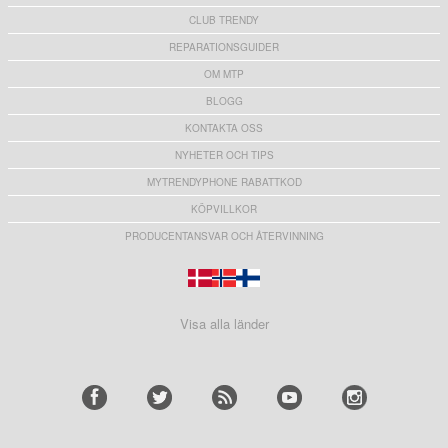
CLUB TRENDY
REPARATIONSGUIDER
OM MTP
BLOGG
KONTAKTA OSS
NYHETER OCH TIPS
MYTRENDYPHONE RABATTKOD
KÖPVILLKOR
PRODUCENTANSVAR OCH ÅTERVINNING
Visa alla länder