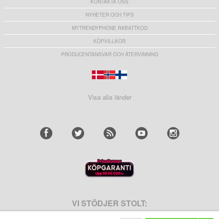
KONTAKTA OSS
NYHETER OCH TIPS
MYTRENDYPHONE RABATTKOD
KÖPVILLKOR
PRODUCENTANSVAR OCH ÅTERVINNING
Visa alla länder
VI STÖDJER STOLT: