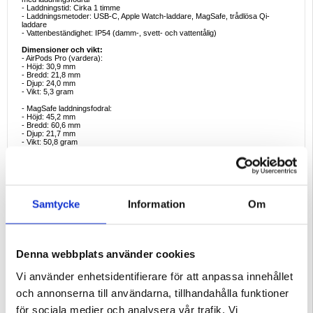
- Laddningstid: Cirka 1 timme
- Laddningsmetoder: USB-C, Apple Watch-laddare, MagSafe, trådlösa Qi-
laddare
- Vattenbeständighet: IP54 (damm-, svett- och vattentålig)
Dimensioner och vikt:
- AirPods Pro (vardera):
- Höjd: 30,9 mm
- Bredd: 21,8 mm
- Djup: 24,0 mm
- Vikt: 5,3 gram
- MagSafe laddningsfodral:
- Höjd: 45,2 mm
- Bredd: 60,6 mm
- Djup: 21,7 mm
- Vikt: 50,8 gram
Ljudteknik:
- Adaptivt ljud
- Aktiv brusreducering
- Transparens-läge
- Medvetenhet om konversation
- Personligt anpassad volym
Samtycke
Information
Om
- Personaliserat spatialt ljud med dynamisk huvudspårning
- Adaptiv EQ
- Anpassad Apple-drivrutin med hög exkursion
- Anpassad förstärkare med högt dynamiskt omfång
Sensorer:
Denna webbplats använder cookies
- Dubbla strålformande mikrofoner
- Mikrofon som är vänd inåt
Vi använder enhetsidentifierare för att anpassa innehållet
- Sensor för huddetektering
- Accelerometer för rörelsedetektering
och annonserna till användarna, tillhandahålla funktioner
- Accelerometer för taluppfattning
- Kontroll av beröring
för sociala medier och analysera vår trafik. Vi