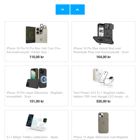
iPhone 15 Pro Tech-Protect Magmat Skal -
Baseus Crystal Shine USB-C / USB-C Kabel
MagSafe-kompatibelt - Matt titan
CAJY000701 - 2m - Svart
205,00 kr
146,00
kr
iPhone 16 Pro/16 Pro Max Hofi Cam Pro+
iPhone 16 Pro Max Hybrid Skal med
Kameralinsskydd i Härdat Glas -
Roterande Ring med Kameraskydd - Svart
Genomskinlig / Svart
110,00
kr
164,00
kr
iPhone 16 Pro Liquid Silikonskal - MagSafe-
Tech-Protect A12 3-i-1 MagSafe trådlös
kompatibelt - Svart
laddare 15W med inbyggd LED-lampa - vit
151,00 kr
335,00
kr
3-i-1 Bärbar Trådlös Laddstation - Apple
iPhone 15 Apple Silikonskal med MagSafe