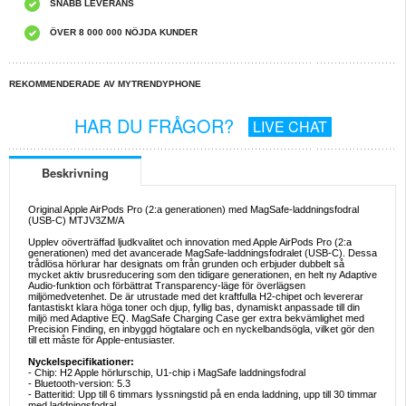
SNABB LEVERANS
ÖVER 8 000 000 NÖJDA KUNDER
REKOMMENDERADE AV MYTRENDYPHONE
HAR DU FRÅGOR?
LIVE CHAT
Beskrivning
Original Apple AirPods Pro (2:a generationen) med MagSafe-laddningsfodral
(USB-C) MTJV3ZM/A
Upplev oöverträffad ljudkvalitet och innovation med Apple AirPods Pro (2:a
generationen) med det avancerade MagSafe-laddningsfodralet (USB-C). Dessa
trådlösa hörlurar har designats om från grunden och erbjuder dubbelt så
mycket aktiv brusreducering som den tidigare generationen, en helt ny Adaptive
Audio-funktion och förbättrat Transparency-läge för överlägsen
miljömedvetenhet. De är utrustade med det kraftfulla H2-chipet och levererar
fantastiskt klara höga toner och djup, fyllig bas, dynamiskt anpassade till din
miljö med Adaptive EQ. MagSafe Charging Case ger extra bekvämlighet med
Precision Finding, en inbyggd högtalare och en nyckelbandsögla, vilket gör den
till ett måste för Apple-entusiaster.
Nyckelspecifikationer:
- Chip: H2 Apple hörlurschip, U1-chip i MagSafe laddningsfodral
- Bluetooth-version: 5.3
- Batteritid: Upp till 6 timmars lyssningstid på en enda laddning, upp till 30 timmar
med laddningsfodral