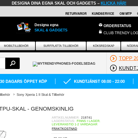
DESIGNA DINA EGNA SKAL OCH GADGETS –
KLICKA HÄR!
RETURVAROR
KUNDSERVICE
OM MTP
Designa egna
ORDERSTATUS
SKAL & GADGETS
CLUB TRENDY LOG
MOBILTILLBEHÖR
SURFPLATTA TILLBEHÖR
KÖKSREDSKAP
NÖDRA
TOPP 2
KUNDT
30 DAGARS ÖPPET KÖP
KUNDTJÄNST 08:00 - 22:00
llbehör
Sony Xperia 1 II Skal & Tillbehör
I TPU-SKAL - GENOMSKINLIG
ARTIKELNUMMER:
218741
LAGERSTATUS:
FINNS I LAGER.
LEVERANSTID 1-2 VARDAGAR
FRAKTKOSTNAD