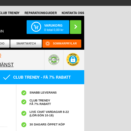
CLUB TRENDY
REPARATIONSGUIDER
KONTAKTA OSS
VARUKORG
0
total
0,00
kr
IN
DIO
SMARTWATCH
SOMMARPRYLAR
0
JÄNST
0858097089
CLUB TRENDY - FÅ 7% RABATT
SNABB LEVERANS
CLUB TRENDY
FÅ 7% RABATT
LIVE CHAT VARDAGAR 8-22
(LÖR-SÖN 10-18)
30 DAGARS ÖPPET KÖP