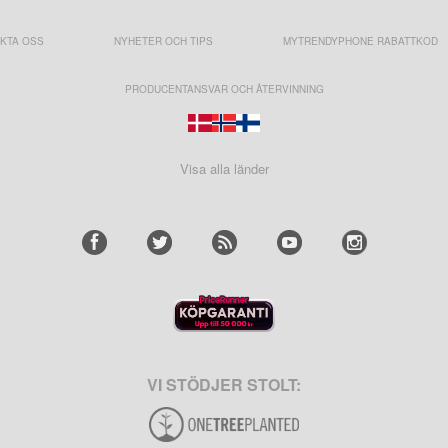
KTA OSS
NYHETER OCH TIPS
MYTRENDYPHONE RABATTKOD
PRODUCENTANSVAR OCH ÅTERVINNING
Visa alla länder
VI STÖDJER STOLT: