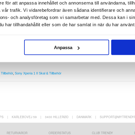
e för att anpassa innehållet och annonserna till användarna, tillh
vår trafik. Vi vidarebefordrar även sådana identifierare och anna
rfekt skyddsskal som också visar upp den snygga designen av din Sony Xperia 1 II.
nnons- och analysföretag som vi samarbetar med. Dessa kan i sin
al, den förtjänar inte det!
har tillhandahållit eller som de har samlat in när du har använt 
Xperia 1 II
 av din Sony Xperia 1 II
II
per
Anpassa
Tillbehör
,
Sony Xperia 1 II Skal & Tillbehör
PS
|
KARLEBOVEJ 59
|
3400 HILLERØD
|
DANMARK
|
SUPPORT@MYTRENDY
RETURVAROR
ORDERSTATUS
CLUB TRENDY