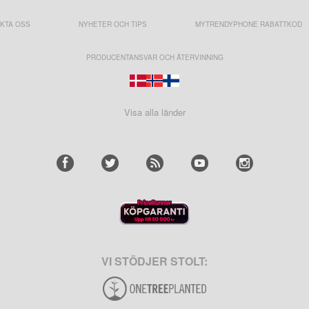
KTA OSS
NYHETER OCH TIPS
MYTRENDYPHONE RABATTKOD
PRODUCENTANSVAR OCH ÅTERVINNING
Visa alla länder
VI STÖDJER STOLT: