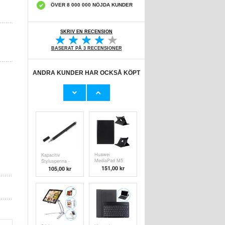
ÖVER 8 000 000 NÖJDA KUNDER
SKRIV EN RECENSION
BASERAT PÅ 3 RECENSIONER
ANDRA KUNDER HAR OCKSÅ KÖPT
Huawei
Tri-Fold Series
MediaPad M5
Huawei
10/M5 10 (Pro)
MediaPad M5
151,00 kr
181,00 kr
Härdat Glas
10/M5 10 (Pro)
Skärmskydd - 9H
Foliofodral -
- Klar
Svart
Huawei
Kapacitiv
MediaPad M5
Styluspenna -
10/M5 10 (Pro)
Svart
151,00 kr
105,00 kr
Roterande Fodral
- Svart