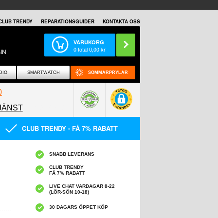
CLUB TRENDY
REPARATIONSGUIDER
KONTAKTA OSS
VARUKORG
0
total
0,00
kr
IN
DIO
SMARTWATCH
SOMMARPRYLAR
0
JÄNST
0858097089
CLUB TRENDY - FÅ 7% RABATT
SNABB LEVERANS
CLUB TRENDY
FÅ 7% RABATT
LIVE CHAT VARDAGAR 8-22
(LÖR-SÖN 10-18)
30 DAGARS ÖPPET KÖP