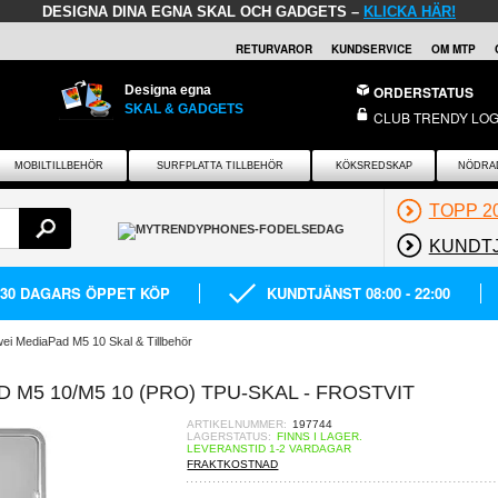
DESIGNA DINA EGNA SKAL OCH GADGETS –
KLICKA HÄR!
RETURVAROR
KUNDSERVICE
OM MTP
Designa egna
ORDERSTATUS
SKAL & GADGETS
CLUB TRENDY LOG
MOBILTILLBEHÖR
SURFPLATTA TILLBEHÖR
KÖKSREDSKAP
NÖDRA
TOPP 2
KUNDT
30 DAGARS ÖPPET KÖP
KUNDTJÄNST 08:00 - 22:00
ei MediaPad M5 10 Skal & Tillbehör
 M5 10/M5 10 (PRO) TPU-SKAL - FROSTVIT
ARTIKELNUMMER:
197744
LAGERSTATUS:
FINNS I LAGER.
LEVERANSTID 1-2 VARDAGAR
FRAKTKOSTNAD