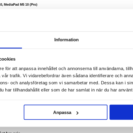
10, MediaPad M5 10 (Pro)
MediaPad M5 10, MediaPad M5 10 Pro! Detta TPU-skal ger perfekt skydd för baksidan och
 M5 10 (Pro) mot vardagliga skador. Detta Huawei MediaPad 10/M5 (skal) är tillverkat av
silikonskal och har en matt yta som förhindrar oönskade fingeravtryck och förbättrar grepp.
al med en matt yta som stöter bort fingeravtryck
äller pålitligt skydd för din enhet
liga repor och påverkar smidigheten minimalt
Information
awei MediaPad M5 10, MediaPad M5 10 (Pro)
ändiga portar
cookies
e för att anpassa innehållet och annonserna till användarna, tillh
vår trafik. Vi vidarebefordrar även sådana identifierare och anna
nnons- och analysföretag som vi samarbetar med. Dessa kan i sin
har tillhandahållit eller som de har samlat in när du har använt 
Anpassa