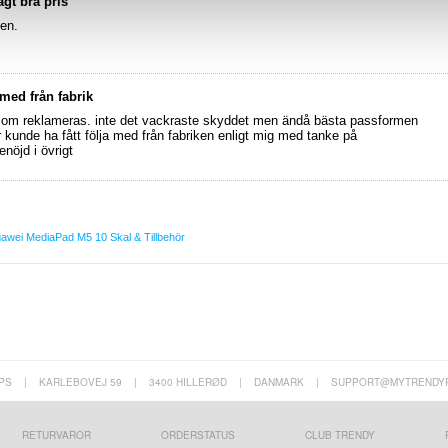
ågt bra pris
en.
 med från fabrik
som reklameras. inte det vackraste skyddet men ändå bästa passformen
kunde ha fått följa med från fabriken enligt mig med tanke på
enöjd i övrigt
awei MediaPad M5 10 Skal & Tillbehör
PS
|
KARLEBOVEJ 59
|
3400 HILLERØD
|
DANMARK
|
SUPPORT@MYTRENDY
RETURVAROR
ORDERSTATUS
CLUB TRENDY