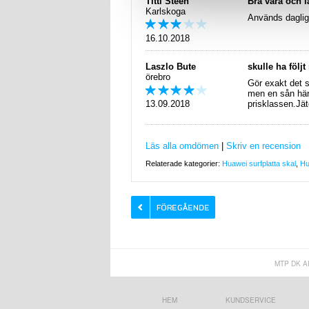
Titti Steen
Bra vara och l
Karlskoga
Används daglig
16.10.2018
Laszlo Bute
skulle ha följt
örebro
Gör exakt det 
men en sån här 
13.09.2018
prisklassen.Jät
Läs alla omdömen
|
Skriv en recension
Relaterade kategorier:
Huawei surfplatta skal
,
Hu
MTP DK A
HEM
KUNDSERVICE