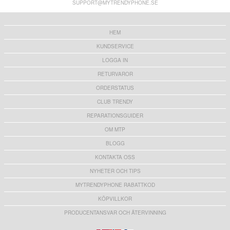
SUPPORT@MYTRENDYPHONE.SE
HEM
KUNDSERVICE
LOGGA IN
RETURVAROR
ORDERSTATUS
CLUB TRENDY
REPARATIONSGUIDER
OM MTP
BLOGG
KONTAKTA OSS
NYHETER OCH TIPS
MYTRENDYPHONE RABATTKOD
KÖPVILLKOR
PRODUCENTANSVAR OCH ÅTERVINNING