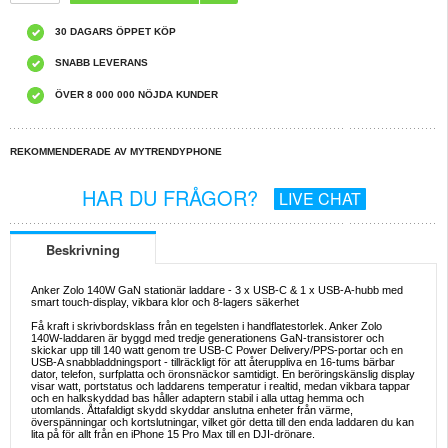
30 DAGARS ÖPPET KÖP
SNABB LEVERANS
ÖVER 8 000 000 NÖJDA KUNDER
REKOMMENDERADE AV MYTRENDYPHONE
HAR DU FRÅGOR?
LIVE CHAT
Beskrivning
Anker Zolo 140W GaN stationär laddare - 3 x USB-C & 1 x USB-A-hubb med
smart touch-display, vikbara klor och 8-lagers säkerhet
Få kraft i skrivbordsklass från en tegelsten i handflatestorlek. Anker Zolo
140W-laddaren är byggd med tredje generationens GaN-transistorer och
skickar upp till 140 watt genom tre USB-C Power Delivery/PPS-portar och en
USB-A snabbladdningsport - tillräckligt för att återuppliva en 16-tums bärbar
dator, telefon, surfplatta och öronsnäckor samtidigt. En beröringskänslig display
visar watt, portstatus och laddarens temperatur i realtid, medan vikbara tappar
och en halkskyddad bas håller adaptern stabil i alla uttag hemma och
utomlands. Åttafaldigt skydd skyddar anslutna enheter från värme,
överspänningar och kortslutningar, vilket gör detta till den enda laddaren du kan
lita på för allt från en iPhone 15 Pro Max till en DJI-drönare.