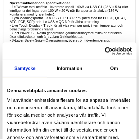
Nyckelfunktioner och specifikationer
- 140W max total uteffekt - levererar upp till 140W via USB-C1 (28 V × 5 A) eller
intelligenta delningar som 100 W + 20 W när flera portar är aktiva (134 W
kombinerat med fyra enheter).
- Fyra laddningsportar - 3 × USB-C PD 3.1/PPS (med stöd för PD 3.0, QC 4+,
AFC, FCP, SCP) och 1 × USB-A QC 3.0 för äldre utrustning.
- Live Touch Display - Tryck för att visa watt per port, intern temperatur och
belastningsfördelning i realtid.
- GaN Power IC - Nästa generations galliumnitridbrytare minskar storleken,
ökar effektiviteten och är svalare än kiselklossar.
- 8-Layer Safety Suite - Överspänning, överström, övertemperatur,
kortslutning, överspänning, ESD, underspänning och EMI-skärmning.
- Resevänlig design - 69 × 69 × 36 mm, vikbara tappar, halkskyddad bas och
100-240 V universell ingång för globalt elnät (275 g vikt).
Goda exempel på användning
- Fjärrarbetsplatser - mata 100 W till en MacBook Pro och snabbladda samtidigt
en telefon, surfplatta och smartklocka.
Samtycke
Information
Om
- Kreativt fältarbete - Ladda upp batterier till DJI-drönare och en spegellös
kamera mellan tagningarna utan att behöva jonglera med flera tegelstenar.
- Spel och streaming - Håll en Steam Deck eller Nintendo Switch på max
ljusstyrka samtidigt som du laddar hörlurar och en powerbank.
- Strömförsörjning på hotell och flygplatser - En tunn laddare ersätter fyra OEM-
adaptrar, vilket frigör bagageutrymme och vägguttag.
Denna webbplats använder cookies
- Teknisk hubb för familjen - Intelligent strömdelning gör att alla kan koppla in sig
utan att slåss om den "snabba" porten.
Vi använder enhetsidentifierare för att anpassa innehållet
Varför välja Anker Zolo 140W
och annonserna till användarna, tillhandahålla funktioner
De flesta laddare med flera portar sänker hastigheten när alla uttag är
upptagna; Zolo's dynamiska GaN-chipset och live-display säkerställer att du
för sociala medier och analysera vår trafik. Vi
ser - och får - snabbast möjliga hastighet på varje enhet. Vikbara stift, robust
konstruktion och branschledande säkerhetsskydd gör den till en pålitlig
vidarebefordrar även sådana identifierare och annan
följeslagare för arbete, resor eller vardagsladdning hemma.
information från din enhet till de sociala medier och
Snabba tekniska fakta
- 140W PD 3.1 kan ladda ett 16-tums MacBook Pro-batteri med cirka 56 % på
annons- och analysföretag som vi samarbetar med.
30 minuter (beroende på enhet).