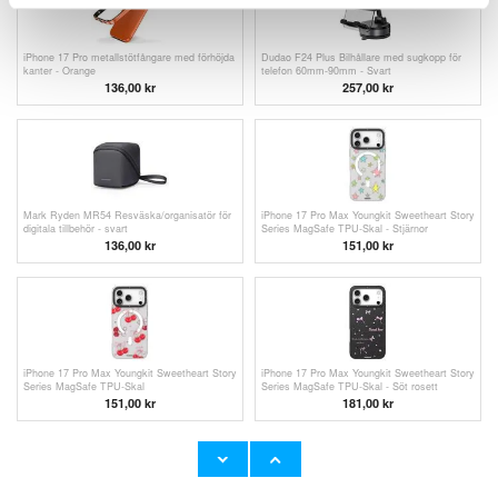
iPhone 17 Pro metallstötfångare med förhöjda
Dudao F24 Plus Bilhållare med sugkopp för
kanter - Orange
telefon 60mm-90mm - Svart
136,00
kr
257,00 kr
Mark Ryden MR54 Resväska/organisatör för
iPhone 17 Pro Max Youngkit Sweetheart Story
digitala tillbehör - svart
Series MagSafe TPU-Skal - Stjärnor
136,00
kr
151,00
kr
iPhone 17 Pro Max Youngkit Sweetheart Story
iPhone 17 Pro Max Youngkit Sweetheart Story
Series MagSafe TPU-Skal
Series MagSafe TPU-Skal - Söt rosett
151,00
kr
181,00
kr