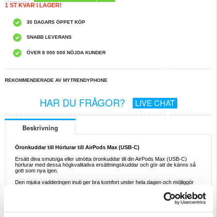
1 ST KVAR I LAGER!
30 DAGARS ÖPPET KÖP
SNABB LEVERANS
ÖVER 8 000 000 NÖJDA KUNDER
REKOMMENDERADE AV MYTRENDYPHONE
HAR DU FRÅGOR?
LIVE CHAT
Beskrivning
Öronkuddar till Hörlurar till AirPods Max (USB-C)
Ersätt dina smutsiga eller utnötta öronkuddar till din AirPods Max (USB-C)
hörlurar med dessa högkvalitativa ersättningskuddar och gör att de känns så
gott som nya igen.
Den mjuka vadderingen inuti ger bra komfort under hela dagen och möjliggör
bra ljudisolering, medan det yttre meshlagret tål slitage och kommer inte att
missfärgas. Dessa öronkuddar är designade för att passa perfekt på din
AirPods Max (USB-C) och du kan installera dem inom loppen av några
sekunder utan verktyg.