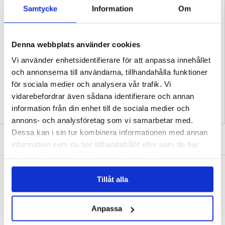
Egenskaper:
- Extra öronkuddar till Apple AirPods Max (USB-C) hörlurar
Samtycke
Information
Om
- Designade för sömlös kompatibilitet och enkel installation
- Påverkar inte originalljudet eller ljudisoleringen
- Tillverkade av hudvänliga material
- Mått: 10 x 8 x 3,5 cm
Kompatibilitet:
Apple AirPods Max (USB-C)
Denna webbplats använder cookies
Förpackning:
Bulk
Vi använder enhetsidentifierare för att anpassa innehållet
EAN: 5714122586094
och annonserna till användarna, tillhandahålla funktioner
Relaterade kategorier:
Mobiltillbehör
,
Hörlurar och AirPods tillbehör
för sociala medier och analysera vår trafik. Vi
vidarebefordrar även sådana identifierare och annan
information från din enhet till de sociala medier och
annons- och analysföretag som vi samarbetar med.
Dessa kan i sin tur kombinera informationen med annan
SKRIV EN RECENSION
information som du har tillhandahållit eller som de har
samlat in när du har använt deras tjänster.
ANDRA KUNDER HAR OCKSÅ KÖPT
Tillåt alla
iPhone 17 Pro metallstötfångare med förhöjda
iPhone 17 Pro metallstötfångare med förhöjda
kanter - Blå
kanter - Silver
166,00 kr
166,00 kr
Anpassa