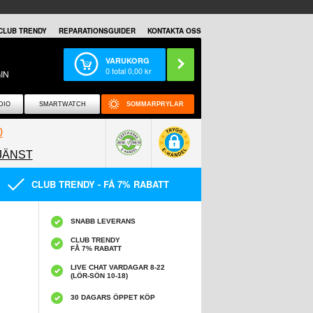
CLUB TRENDY
REPARATIONSGUIDER
KONTAKTA OSS
VARUKORG
0
total
0,00
kr
IN
DIO
SMARTWATCH
SOMMARPRYLAR
0
JÄNST
0858097089
CLUB TRENDY - FÅ 7% RABATT
SNABB LEVERANS
CLUB TRENDY
FÅ 7% RABATT
LIVE CHAT VARDAGAR 8-22
(LÖR-SÖN 10-18)
30 DAGARS ÖPPET KÖP