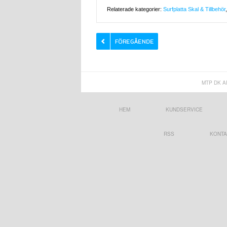
Relaterade kategorier:
Surfplatta Skal & Tillbehör
MTP DK A
HEM
KUNDSERVICE
RSS
KONTA