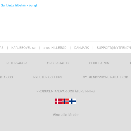
,
Surfplatta tillbehör - övrigt
PS
|
KARLEBOVEJ 59
|
3400 HILLERØD
|
DANMARK
|
SUPPORT@MYTRENDY
RETURVAROR
ORDERSTATUS
CLUB TRENDY
KTA OSS
NYHETER OCH TIPS
MYTRENDYPHONE RABATTKOD
PRODUCENTANSVAR OCH ÅTERVINNING
Visa alla länder