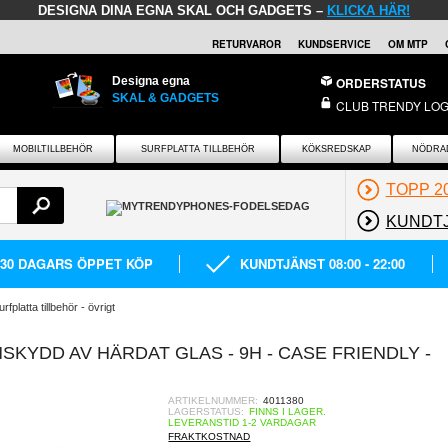
DESIGNA DINA EGNA SKAL OCH GADGETS –
KLICKA HÄR!
RETURVAROR
KUNDSERVICE
OM MTP
Designa egna
ORDERSTATUS
SKAL & GADGETS
CLUB TRENDY LOG
MOBILTILLBEHÖR
SURFPLATTA TILLBEHÖR
KÖKSREDSKAP
NÖDRA
TOPP 2
KUNDT
30 DAGARS ÖPPET KÖP
KUNDTJÄNST 08:00 - 22:00
urfplatta tillbehör - övrigt
SKYDD AV HÄRDAT GLAS - 9H - CASE FRIENDLY -
ARTIKELNUMMER:
4011380
LAGERSTATUS:
FINNS I LAGER.
LEVERANSTID 1-2 VARDAGAR
FRAKTKOSTNAD