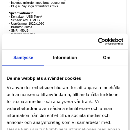
- Inbyggd mikrofon med brusreducering
- Plug n Play, inga drivrutiner krävs
Specifikationer:
- Kontakter: USB Typ-A
- Sensor: 4MP CMOS
- Upplösning: 1920x1080
- Bildrutor: 30fps
- SNR: >50dB
- Inbyggd mikrofon
- Mått: 75 x 53 x 49 mm
- Vikt: 63g
Förpackning:
Euroblister
EAN: 5712579997791
Samtycke
Information
Om
Recension:
Denna webbplats använder cookies
Thomas danhard
Järvsö
Vi använder enhetsidentifierare för att anpassa innehållet
och annonserna till användarna, tillhandahålla funktioner
05.01.2021
för sociala medier och analysera vår trafik. Vi
Bra cam till bra pris !
vidarebefordrar även sådana identifierare och annan
Otoligt bra för lågt pris ! Nöjd med hur den presterar och gör sitt
information från din enhet till de sociala medier och
jobb !Dottern använder den i spel och skypesamtal med sina
annons- och analysföretag som vi samarbetar med.
vänner ! Prisvärd är ordet för denna produkt !!
Dessa kan i sin tur kombinera informationen med annan