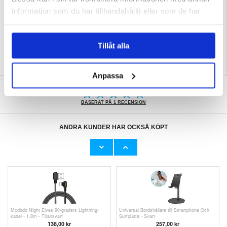
information som du har tillhandahållit eller som de har
Skriv en recension
samlat in när du har använt deras tjänster.
Relaterade kategorier:
Laptop och datortillbehör
,
Datortillbehör
Tillåt alla
Anpassa
SKRIV EN RECENSION
BASERAT PÅ 1 RECENSION
ANDRA KUNDER HAR OCKSÅ KÖPT
Vikbart Universellt Laptopstativ med Flera
Multi-Angle Universell Bordshållare - Svart
Vinklar N8 - 17.3" - Silver
288,00
kr
105,00 kr
Mcdodo Night Elves 90-graders Lightning-
Universal Bordshållare till Smartphone Och
kabel - 1.8m - Titansvart
Surfplatta - Svart
138,00
kr
257,00 kr