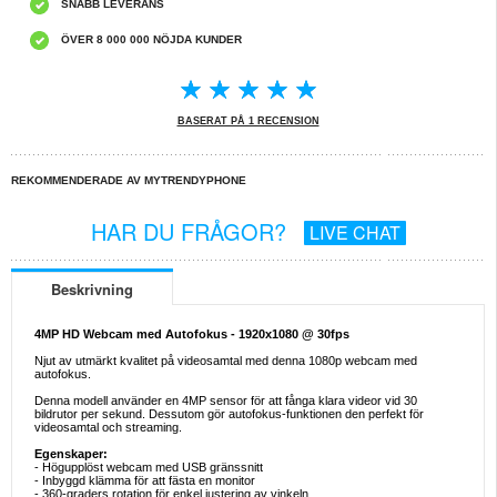
SNABB LEVERANS
ÖVER 8 000 000 NÖJDA KUNDER
BASERAT PÅ 1 RECENSION
REKOMMENDERADE AV MYTRENDYPHONE
HAR DU FRÅGOR?
LIVE CHAT
Beskrivning
4MP HD Webcam med Autofokus - 1920x1080 @ 30fps
Njut av utmärkt kvalitet på videosamtal med denna 1080p webcam med
autofokus.
Denna modell använder en 4MP sensor för att fånga klara videor vid 30
bildrutor per sekund. Dessutom gör autofokus-funktionen den perfekt för
videosamtal och streaming.
Egenskaper:
- Högupplöst webcam med USB gränssnitt
- Inbyggd klämma för att fästa en monitor
- 360-graders rotation för enkel justering av vinkeln