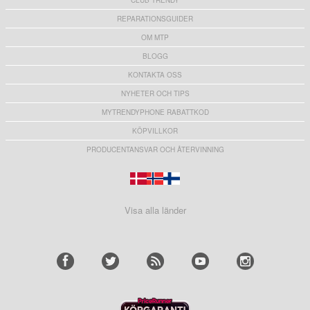
CLUB TRENDY
REPARATIONSGUIDER
OM MTP
BLOGG
KONTAKTA OSS
NYHETER OCH TIPS
MYTRENDYPHONE RABATTKOD
KÖPVILLKOR
PRODUCENTANSVAR OCH ÅTERVINNING
Visa alla länder