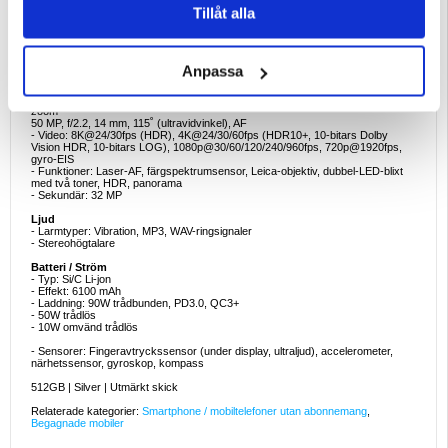
- Storlek: 6,73 tum, 1440 x 3200 pixlar
Tillåt alla
- Typ: LTPO AMOLED, 68B färger, 120Hz, 1920Hz PWM, Dolby Vision,
HDR10+, 3200 nits (peak)
- Skydd: Splittersäkert glas (2024 generation)
Kamera
Anpassa
- Trippelsystem:
50 MP, f/1.4, 23 mm (vidvinkel), 1/1.31", 1.2µm, dubbla pixlar PDAF, OIS
50 MP, f/2.5, 120 mm (periskoptelefoto), PDAF (30 cm - ∞), OIS, 5x optisk
zoom
50 MP, f/2.2, 14 mm, 115˚ (ultravidvinkel), AF
- Video: 8K@24/30fps (HDR), 4K@24/30/60fps (HDR10+, 10-bitars Dolby
Vision HDR, 10-bitars LOG), 1080p@30/60/120/240/960fps, 720p@1920fps,
gyro-EIS
- Funktioner: Laser-AF, färgspektrumsensor, Leica-objektiv, dubbel-LED-blixt
med två toner, HDR, panorama
- Sekundär: 32 MP
Ljud
- Larmtyper: Vibration, MP3, WAV-ringsignaler
- Stereohögtalare
Batteri / Ström
- Typ: Si/C Li-jon
- Effekt: 6100 mAh
- Laddning: 90W trådbunden, PD3.0, QC3+
- 50W trådlös
- 10W omvänd trådlös
- Sensorer: Fingeravtryckssensor (under display, ultraljud), accelerometer,
närhetssensor, gyroskop, kompass
512GB | Silver | Utmärkt skick
Relaterade kategorier:
Smartphone / mobiltelefoner utan abonnemang
,
Begagnade mobiler