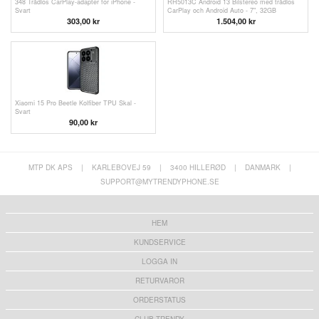
348 Trådlös CarPlay-adapter för iPhone -
RH5013C Android 13 Bilstereo med trådlös
Svart
CarPlay och Android Auto - 7", 32GB
303,00
kr
1.504,00 kr
Xiaomi 15 Pro Beetle Kolfiber TPU Skal -
Svart
90,00 kr
MTP DK APS
|
KARLEBOVEJ 59
|
3400 HILLERØD
|
DANMARK
|
SUPPORT@MYTRENDYPHONE.SE
HEM
KUNDSERVICE
LOGGA IN
RETURVAROR
ORDERSTATUS