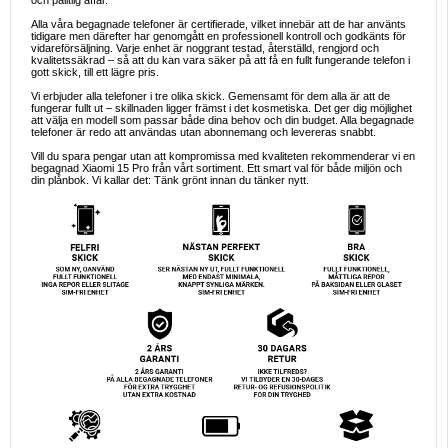
och pålitlig affär.
Alla våra begagnade telefoner är certifierade, vilket innebär att de har använts
tidigare men därefter har genomgått en professionell kontroll och godkänts för
vidareförsäljning. Varje enhet är noggrant testad, återställd, rengjord och
kvalitetssäkrad – så att du kan vara säker på att få en fullt fungerande telefon i
gott skick, till ett lägre pris.
Vi erbjuder alla telefoner i tre olika skick. Gemensamt för dem alla är att de
fungerar fullt ut – skillnaden ligger främst i det kosmetiska. Det ger dig möjlighet
att välja en modell som passar både dina behov och din budget. Alla begagnade
telefoner är redo att användas utan abonnemang och levereras snabbt.
Vill du spara pengar utan att kompromissa med kvaliteten rekommenderar vi en
begagnad Xiaomi 15 Pro från vårt sortiment. Ett smart val för både miljön och
din plånbok. Vi kallar det: Tänk grönt innan du tänker nytt.