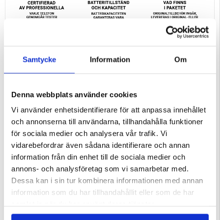
Samtycke
Information
Om
Specifikationer:
Allmänt
- Nätverk: GSM, HSPA, LTE, 5G
- Chipset: Qualcomm Snapdragon 8 Elite (3 nm)
- CPU: Octa-core
Denna webbplats använder cookies
- GPU: Adreno 830
- OS: Android 15, HyperOS
Vi använder enhetsidentifierare för att anpassa innehållet
- Minne: 16 GB RAM
och annonserna till användarna, tillhandahålla funktioner
Huvudenhet
- Mått: 161,3 x 75,3 x 8,4 mm
för sociala medier och analysera vår trafik. Vi
- Vikt: 219 g
- SIM-kort: Nano-SIM + Nano-SIM
vidarebefordrar även sådana identifierare och annan
- IP68 dammtät och vattentålig (nedsänkbar upp till 1,5 m i 30 min)
information från din enhet till de sociala medier och
Kommunikation
- Mobildata: GPRS, EDGE, HSPA, LTE, 5G
annons- och analysföretag som vi samarbetar med.
- WLAN: Wi-Fi 802.11 a/b/g/n/ac/6e/7, dual-band eller tri-band, Wi-Fi Direct
- Bluetooth: 5.4
Dessa kan i sin tur kombinera informationen med annan
- Positionering: GPS (L1+L5), GLONASS (G1), BDS (B1I+B1c+B2a), GALILEO
(E1+E5a), QZSS (L1+L5)
information som du har tillhandahållit eller som de har
- NFC
- Infraröd port
samlat in när du har använt deras tjänster.
- USB: Typ-C 3.2 Gen2, DisplayPort, OTG
Skärm