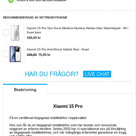
ÖVER 8 000 000 NÖJDA KUNDER
REKOMMENDERADE AV MYTRENDYPHONE
Xiaomi 15 Pro Dux Ducis Medium Alumina Härdat Glas Skärmskydd - 9H -
Svart kant
166,00 kr
Xiaomi 15 Pro Anti-Shock Hybrid Skal - Svart
105,00
75,00
kr
HAR DU FRÅGOR?
LIVE CHAT
Beskrivning
Xiaomi 15 Pro
Få en certifierad begagnad mobiltelefon i toppkvalitet
Hos oss får du en begagnad mobiltelefon som har testats och renoverats
noggrant av erfarna tekniker. Sedan 2003 har vi specialiserat oss på försäljning
av begagnade mobiltelefoner, och vår mångåriga erfarenhet garanterar en trygg