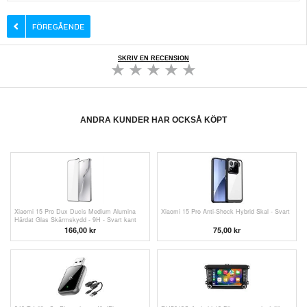
SKRIV EN RECENSION
ANDRA KUNDER HAR OCKSÅ KÖPT
Xiaomi 15 Pro Dux Ducis Medium Alumina
Xiaomi 15 Pro Anti-Shock Hybrid Skal - Svart
Härdat Glas Skärmskydd - 9H - Svart kant
166,00 kr
75,00
kr