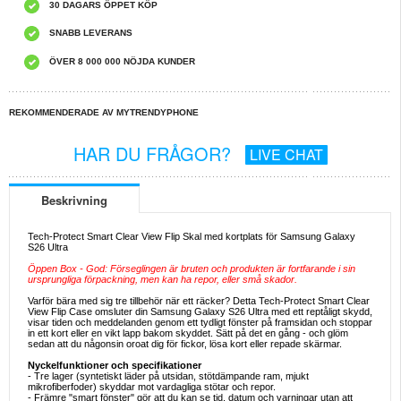
30 DAGARS ÖPPET KÖP
SNABB LEVERANS
ÖVER 8 000 000 NÖJDA KUNDER
REKOMMENDERADE AV MYTRENDYPHONE
HAR DU FRÅGOR?
LIVE CHAT
Beskrivning
Tech-Protect Smart Clear View Flip Skal med kortplats för Samsung Galaxy
S26 Ultra
Öppen Box - God: Förseglingen är bruten och produkten är fortfarande i sin
ursprungliga förpackning, men kan ha repor, eller små skador.
Varför bära med sig tre tillbehör när ett räcker? Detta Tech-Protect Smart Clear
View Flip Case omsluter din Samsung Galaxy S26 Ultra med ett reptåligt skydd,
visar tiden och meddelanden genom ett tydligt fönster på framsidan och stoppar
in ett kort eller en vikt lapp bakom skyddet. Sätt på det en gång - och glöm
sedan att du någonsin oroat dig för fickor, lösa kort eller repade skärmar.
Nyckelfunktioner och specifikationer
- Tre lager (syntetiskt läder på utsidan, stötdämpande ram, mjukt
mikrofiberfoder) skyddar mot vardagliga stötar och repor.
- Främre "smart fönster" gör att du kan se tid, datum och varningar utan att