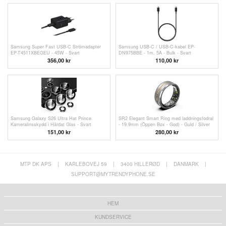
Samsung Super Fast USB-C Strömadapter
Samsung USB-C / USB-C-kabel EP-
EP-T4511XBEGEU - 45W - Svart
DN975BBE - 1m, 5A - Bulk - Svart
356,00
kr
110,00
kr
Samsung Galaxy S26 Ultra Hat Prince
SR2 Elegant Smart Ring med laddningsfodral
Kameralinsskydd i Härdat Glas - Svart
- 19.9mm (Öppen Box - God) - Guld / Silver
151,00 kr
280,00 kr
MTP DK APS
|
KARLEBOVEJ 59
|
3400 HILLERØD
|
DANMARK
|
SUPPORT@MYTRENDYPHONE.SE
HEM
KUNDSERVICE