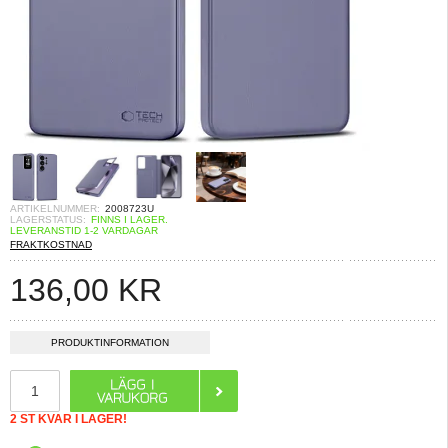
ARTIKELNUMMER:
2008723U
LAGERSTATUS:
FINNS I LAGER.
LEVERANSTID 1-2 VARDAGAR
FRAKTKOSTNAD
136,00
KR
PRODUKTINFORMATION
2 ST KVAR I LAGER!