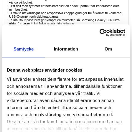
vända på locket.
- Ett dolt fack rymmer ett betalkort eller en sedel - perfekt för kafferasten eller
gymbesöket.
- Exakta utskärningar och responsiva knappskydd ger full åtkomst till kameran,
USB-C-porten och sidoknapparna.
- Smal 360° passform ger knappt en millimeter, så Samsung Galaxy S26 Ultra
glider fortfarande in i fickorna på skinny-jeans.
- Kompatibel med Tech-Protects kostnadsfria Smart Window-app (aktiveras via
QR-kod och S/N) för sömlöst stöd för display som alltid är på.
Instruktioner:
- 1. Skanna QR-koden och ladda ner Smart Window-applikationen.
- 2. Installera och aktivera applikationen med S/N-numret.
Samtycke
Information
Om
- 3. Låt applikationen vara igång.
* Om ett blockeringsmeddelande visas, tillåt installation
Ideala sätt att använda
- Kontrollera meddelanden under möten med en diskret blick genom det klara
fönstret - ingen ljus skärmflash.
Denna webbplats använder cookies
- Tryck på ditt tunnelbanekort direkt från plånboksfacket; en korthållare mindre
att bära med sig.
- Fäll tillbaka locket för hands-free videosamtal medan mikrofiberfodret polerar
Vi använder enhetsidentifierare för att anpassa innehållet
skärmen.
- Ha en reservsedel undanstoppad på utekvällar, ifall digitala betalningar skulle
och annonserna till användarna, tillhandahålla funktioner
misslyckas.
för sociala medier och analysera vår trafik. Vi
Varför det är den perfekta uppgraderingen
Traditionella flipfodral döljer skärmen; snäppbara skal lämnar skärmen
vidarebefordrar även sådana identifierare och annan
exponerad. Tech-Protect kombinerar det bästa av båda: full täckningssäkerhet
plus ett snabbvisningsfönster och plånboksfack. Ett tillbehör ersätter ett fodral,
information från din enhet till de sociala medier och
en korthållare och ett skärmskydd - vilket sparar utrymme och pengar.
annons- och analysföretag som vi samarbetar med.
Intressanta fakta om Clear View-fodral
- Fönstermaterialet är en endast 0,5 mm tjock oleofob polykarbonatskiva som
Dessa kan i sin tur kombinera informationen med annan
minimerar reflexer och samtidigt motverkar fingeravtryck.
- Tack vare det extra lagret på framsidan reducerar flipcovers kraften vid
information som du har tillhandahållit eller som de har
skärmimpakt med upp till 80 % i falltester jämfört med nakna telefoner.