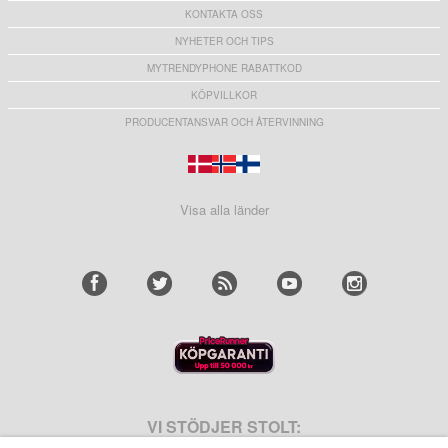
KONTAKTA OSS
NYHETER OCH TIPS
MYTRENDYPHONE RABATTKOD
KÖPVILLKOR
PRODUCENTANSVAR OCH ÅTERVINNING
Visa alla länder
VI STÖDJER STOLT: