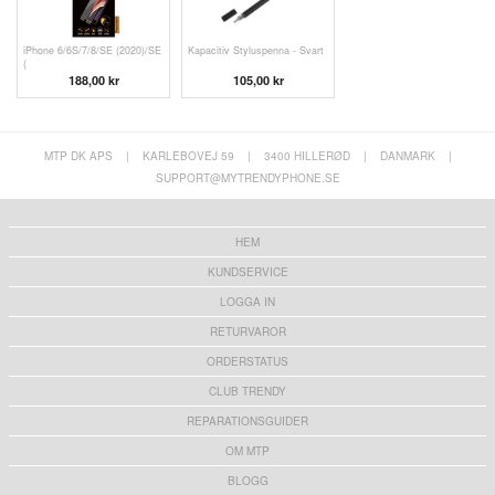
iPhone 6/6S/7/8/SE (2020)/SE
Kapacitiv Styluspenna - Svart
(
188,00 kr
105,00 kr
MTP DK APS
|
KARLEBOVEJ 59
|
3400 HILLERØD
|
DANMARK
|
SUPPORT@MYTRENDYPHONE.SE
HEM
KUNDSERVICE
LOGGA IN
RETURVAROR
ORDERSTATUS
CLUB TRENDY
REPARATIONSGUIDER
OM MTP
BLOGG