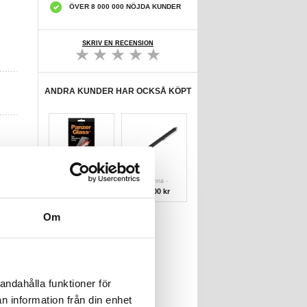
ÖVER 8 000 000 NÖJDA KUNDER
SKRIV EN RECENSION
ANDRA KUNDER HAR OCKSÅ KÖPT
iPhone
Kapacitiv
6/6S/7/8/SE
Styluspenna -
(2020)/SE (
Svart
188,00 kr
105,00 kr
Om
andahålla funktioner för
n information från din enhet