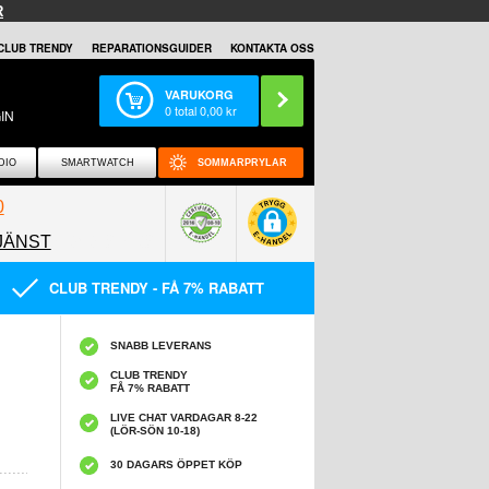
R
CLUB TRENDY
REPARATIONSGUIDER
KONTAKTA OSS
VARUKORG
0
total
0,00
kr
IN
DIO
SMARTWATCH
SOMMARPRYLAR
0
JÄNST
0858097089
CLUB TRENDY - FÅ 7% RABATT
SNABB LEVERANS
CLUB TRENDY
FÅ 7% RABATT
LIVE CHAT VARDAGAR 8-22
(LÖR-SÖN 10-18)
30 DAGARS ÖPPET KÖP