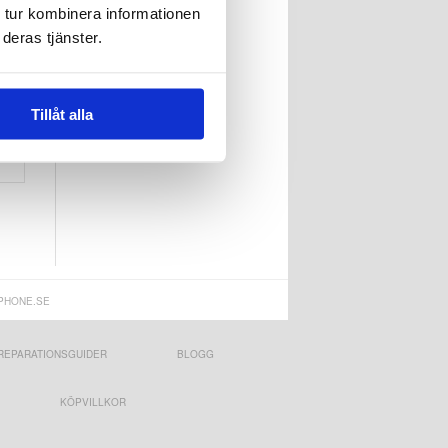
 tur kombinera informationen
deras tjänster.
n
Tillåt alla
PHONE.SE
REPARATIONSGUIDER
BLOGG
KÖPVILLKOR