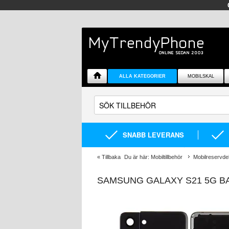
ALLA KATEGORIER
MOBILSKAL
SNABB LEVERANS
«
Tillbaka
Du är här:
Mobiltillbehör
Mobilreservde
SAMSUNG GALAXY S21 5G BA