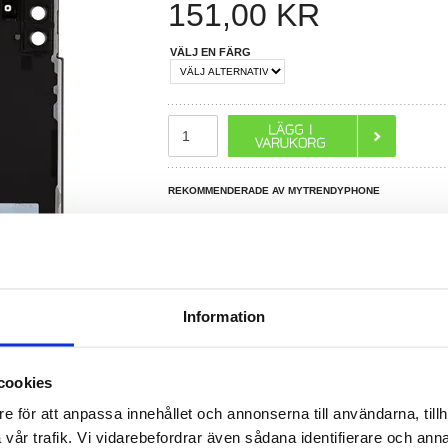
151,00
KR
VÄLJ EN FÄRG
REKOMMENDERADE AV MYTRENDYPHONE
R DU FRÅGOR?
Information
LIVE CHAT
cookies
e för att anpassa innehållet och annonserna till användarna, tillh
a
vår trafik. Vi vidarebefordrar även sådana identifierare och anna
t eller är det skadat? Köp en original-ersättning för din Samsung Galaxy S21 5G här!