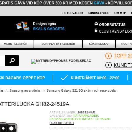
GRATIS GÅVA
VID KÖP ÖVER 300 KR MED KODEN
GÅVA
-
KÖPVILLKO
RETURVAROR
KUNDSERVICE
OM MTP
Designa egna
ORDERSTATUS
SKAL & GADGETS
CLUB TRENDY LOG
MOBILTILLBEHÖR
SURFPLATTA TILLBEHÖR
KÖKSREDSKAP
NÖDRA
TOPP 2
KUNDT
30 DAGARS ÖPPET KÖP
KUNDTJÄNST 08:00 - 22:00
lar
Samsung reservdelar
Samsung Galaxy S21 5G skärm och reservdelar
TTERILUCKA GH82-24519A
ARTIKELNUMMER:
208782-VAR
LAGERSTATUS:
PÅ FJÄRRLAGER.
SKICKAS VANLIGTVIS INOM 5 - 10 DAGAR
FRAKTKOSTNAD