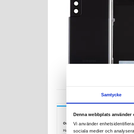
HA
Samtycke
Beskrivning
Denna webbplats använder 
Vi använder enhetsidentifierar
Original Samsung Galaxy S21 5G Batteriluck
sociala medier och analysera 
Har du tappat bort bakskalet av din älskade enhe