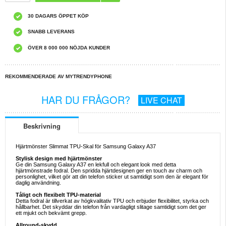
30 DAGARS ÖPPET KÖP
SNABB LEVERANS
ÖVER 8 000 000 NÖJDA KUNDER
REKOMMENDERADE AV MYTRENDYPHONE
HAR DU FRÅGOR?
LIVE CHAT
Beskrivning
Hjärtmönster Slimmat TPU-Skal för Samsung Galaxy A37
Stylisk design med hjärtmönster
Ge din Samsung Galaxy A37 en lekfull och elegant look med detta
hjärtmönstrade fodral. Den spridda hjärtdesignen ger en touch av charm och
personlighet, vilket gör att din telefon sticker ut samtidigt som den är elegant för
daglig användning.
Tåligt och flexibelt TPU-material
Detta fodral är tillverkat av högkvalitativ TPU och erbjuder flexibilitet, styrka och
hållbarhet. Det skyddar din telefon från vardagligt slitage samtidigt som det ger
ett mjukt och bekvämt grepp.
Allround-skydd