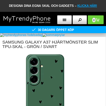
DESIGNA DINA EGNA SKAL OCH GADGETS –
KLICKA HÄR!
0
30 DAGARS ÖPPET KÖP
SAMSUNG GALAXY A37 HJÄRTMÖNSTER SLIM
TPU-SKAL - GRÖN / SVART