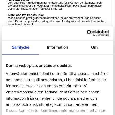
Den upphöjda kantdesignen ger extra skydd för skärmen och kameran och
skyddar mot repor och ytkontakt. Kombinerat med TPU-stötdämpare hjälper
det till att minska skador från oavsiktliga fall.
Slank och lätt konstruktion
Med sin tunna profil glider fodralet lätt ner i fickor eller väskor utan att bli för
stort. Det är det perfekta vardagstillbehöret för dig som vill ha en balans mellan
stil och funktionalitet.
Precisionsanpassning för full funktionalitet
Fodralet är konstruerat med exakta utskärningar och säkerställer sömlös
åtkomst till alla portar, knappar och kameran, så att du kan använda din enhet
fullt ut utan att ta bort locket.
Varför det här fodralet är perfekt
Samtycke
Information
Om
För användare som vill ha tillförlitligt skydd utan att offra stilen, ger detta
hjärtmönstrade TPU-fodral det bästa av två världar - tunn, lätt och moderiktigt
chic.
Nyckelfunktioner och specifikationer
- Söt, utspridd hjärtdesign för en lekfull look
Denna webbplats använder cookies
- Premium TPU-material för hållbarhet och flexibilitet
- Upphöjda kanter för extra kamera- och skärmskydd
Vi använder enhetsidentifierare för att anpassa innehållet
- Stöttålig konstruktion för skydd mot dagliga fall
- Exakta utskärningar för alla portar, knappar och kameran
och annonserna till användarna, tillhandahålla funktioner
- Tunn och lätt profil för enkel transport
för sociala medier och analysera vår trafik. Vi
Goda exempel på användning
- Vardagligt skydd för telefonen med en elegant design
vidarebefordrar även sådana identifierare och annan
- Perfekt tillbehör för dem som älskar lekfulla, trendiga stilar
- Slimmat skydd som passar bekvämt i fickor och väskor
information från din enhet till de sociala medier och
- Perfekt för skola, kontor eller vardaglig användning
annons- och analysföretag som vi samarbetar med.
Kompatibilitet:
Samsung Galaxy A37
Dessa kan i sin tur kombinera informationen med annan
Förpackning:
Bulk