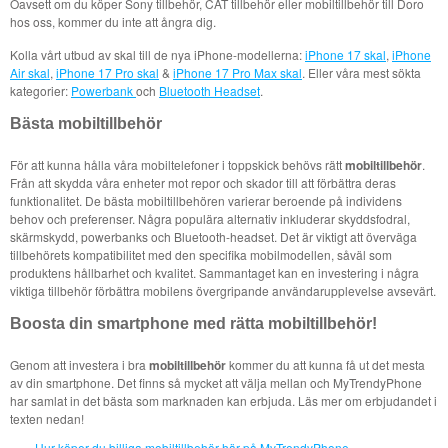
Oavsett om du köper Sony tillbehör, CAT tillbehör eller mobiltillbehör till Doro
hos oss, kommer du inte att ångra dig.
Kolla vårt utbud av skal till de nya iPhone-modellerna:
iPhone 17 skal
,
iPhone
Air skal
,
iPhone 17 Pro skal
&
iPhone 17 Pro Max skal
. Eller våra mest sökta
kategorier:
Powerbank
och
Bluetooth Headset
.
Bästa mobiltillbehör
För att kunna hålla våra mobiltelefoner i toppskick behövs rätt
mobiltillbehör
.
Från att skydda våra enheter mot repor och skador till att förbättra deras
funktionalitet. De bästa mobiltillbehören varierar beroende på individens
behov och preferenser. Några populära alternativ inkluderar skyddsfodral,
skärmskydd, powerbanks och Bluetooth-headset. Det är viktigt att överväga
tillbehörets kompatibilitet med den specifika mobilmodellen, såväl som
produktens hållbarhet och kvalitet. Sammantaget kan en investering i några
viktiga tillbehör förbättra mobilens övergripande användarupplevelse avsevärt.
Boosta din smartphone med rätta mobiltillbehör!
Genom att investera i bra
mobiltillbehör
kommer du att kunna få ut det mesta
av din smartphone. Det finns så mycket att välja mellan och MyTrendyPhone
har samlat in det bästa som marknaden kan erbjuda. Läs mer om erbjudandet i
texten nedan!
Hur köper du billiga mobiltillbehör här på MyTrendyPhone