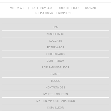
MTP DK APS
|
KARLEBOVEJ 59
|
3400 HILLERØD
|
DANMARK
|
SUPPORT@MYTRENDYPHONE.SE
HEM
KUNDSERVICE
LOGGA IN
RETURVAROR
ORDERSTATUS
CLUB TRENDY
REPARATIONSGUIDER
OM MTP
BLOGG
KONTAKTA OSS
NYHETER OCH TIPS
MYTRENDYPHONE RABATTKOD
KÖPVILLKOR