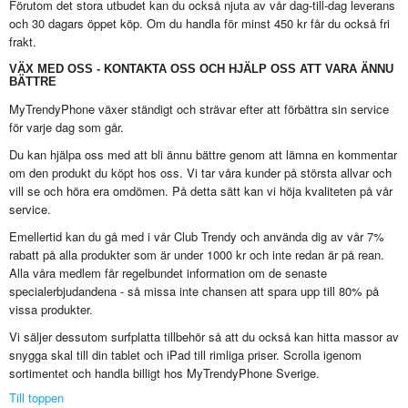
Förutom det stora utbudet kan du också njuta av vår dag-till-dag leverans
och 30 dagars öppet köp. Om du handla för minst 450 kr får du också fri
frakt.
VÄX MED OSS - KONTAKTA OSS OCH HJÄLP OSS ATT VARA ÄNNU
BÄTTRE
MyTrendyPhone växer ständigt och strävar efter att förbättra sin service
för varje dag som går.
Du kan hjälpa oss med att bli ännu bättre genom att lämna en kommentar
om den produkt du köpt hos oss. Vi tar våra kunder på största allvar och
vill se och höra era omdömen. På detta sätt kan vi höja kvaliteten på vår
service.
Emellertid kan du gå med i vår Club Trendy och använda dig av vår 7%
rabatt på alla produkter som är under 1000 kr och inte redan är på rean.
Alla våra medlem får regelbundet information om de senaste
specialerbjudandena - så missa inte chansen att spara upp till 80% på
vissa produkter.
Vi säljer dessutom surfplatta tillbehör så att du också kan hitta massor av
snygga skal till din tablet och iPad till rimliga priser. Scrolla igenom
sortimentet och handla billigt hos MyTrendyPhone Sverige.
Till toppen