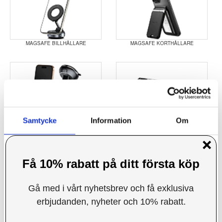
MAGSAFE BILLHÅLLARE
MAGSAFE KORTHÅLLARE
MAGSAFE LADDARE BIL
MAGSAFE MAGNET RING
Samtycke
Information
Om
Denna webbplats använder cookies
Vi använder enhetsidentifierare för att anpassa innehållet
och annonserna till användarna, tillhandahålla funktioner
SMART GLASSES
SMART RING
för sociala medier och analysera vår trafik. Vi
vidarebefordrar även sådana identifierare och annan
information från din enhet till de sociala medier och