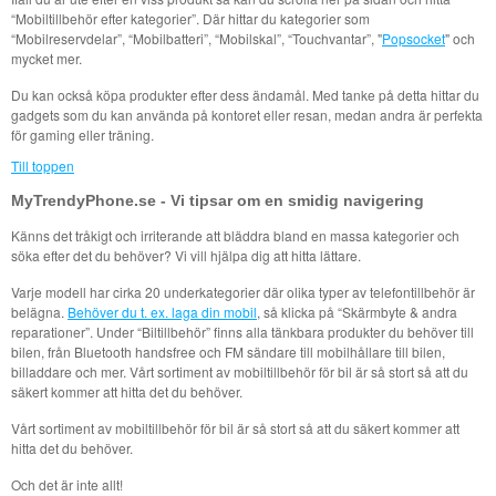
“Mobiltillbehör efter kategorier”. Där hittar du kategorier som
“Mobilreservdelar”, “Mobilbatteri”, “Mobilskal”, “Touchvantar”, "
Popsocket
" och
mycket mer.
Du kan också köpa produkter efter dess ändamål. Med tanke på detta hittar du
gadgets som du kan använda på kontoret eller resan, medan andra är perfekta
för gaming eller träning.
Till toppen
MyTrendyPhone.se - Vi tipsar om en smidig navigering
Känns det tråkigt och irriterande att bläddra bland en massa kategorier och
söka efter det du behöver? Vi vill hjälpa dig att hitta lättare.
Varje modell har cirka 20 underkategorier där olika typer av telefontillbehör är
belägna.
Behöver du t. ex. laga din mobil
, så klicka på “Skärmbyte & andra
reparationer”. Under “Biltillbehör” finns alla tänkbara produkter du behöver till
bilen, från Bluetooth handsfree och FM sändare till mobilhållare till bilen,
billaddare och mer. Vårt sortiment av mobiltillbehör för bil är så stort så att du
säkert kommer att hitta det du behöver.
Vårt sortiment av mobiltillbehör för bil är så stort så att du säkert kommer att
hitta det du behöver.
Och det är inte allt!