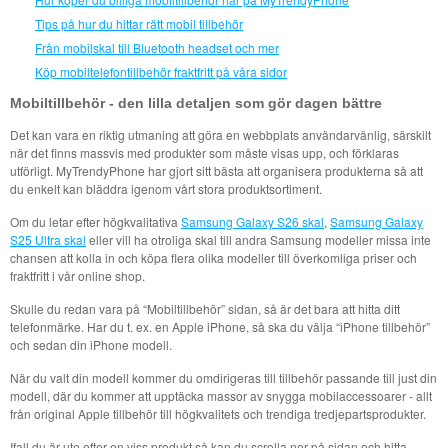
Tips på hur du hittar rätt mobil tillbehör
Från mobilskal till Bluetooth headset och mer
Köp mobiltelefontillbehör fraktfritt på våra sidor
Mobiltillbehör - den lilla detaljen som gör dagen bättre
Det kan vara en riktig utmaning att göra en webbplats användarvänlig, särskilt
när det finns massvis med produkter som måste visas upp, och förklaras
utförligt. MyTrendyPhone har gjort sitt bästa att organisera produkterna så att
du enkelt kan bläddra igenom vårt stora produktsortiment.
Om du letar efter högkvalitativa
Samsung Galaxy S26 skal
,
Samsung Galaxy
S25 Ultra skal
eller vill ha otroliga skal till andra Samsung modeller missa inte
chansen att kolla in och köpa flera olika modeller till överkomliga priser och
fraktfritt i vår online shop.
Skulle du redan vara på “Mobiltillbehör” sidan, så är det bara att hitta ditt
telefonmärke. Har du t. ex. en Apple iPhone, så ska du välja “iPhone tillbehör”
och sedan din iPhone modell.
När du valt din modell kommer du omdirigeras till tillbehör passande till just din
modell, där du kommer att upptäcka massor av snygga mobilaccessoarer - allt
från original Apple tillbehör till högkvalitets och trendiga tredjepartsprodukter.
Ifall du är ute efter en viss produkt så kan du scrolla ner på sidan och hitta