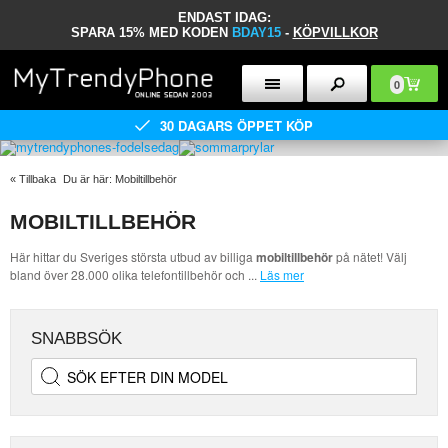
ENDAST IDAG:
SPARA 15% MED KODEN
BDAY15
-
KÖPVILLKOR
0
30 DAGARS ÖPPET KÖP
«
Tillbaka
Du är här:
Mobiltillbehör
MOBILTILLBEHÖR
Här hittar du Sveriges största utbud av billiga
mobiltillbehör
på nätet! Välj
bland över 28.000 olika telefontillbehör och
...
Läs mer
SNABBSÖK