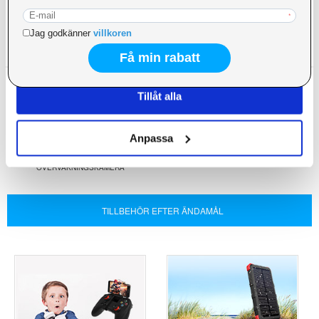
annons- och analysföretag som vi samarbetar med.
Dessa kan i sin tur kombinera informationen med annan
information som du har tillhandahållit eller som de har
STYLUS PENNA
USB C TILL USB C KABEL (USB 3.1 TYPE
samlat in när du har använt deras tjänster.
C)
Tillåt alla
Anpassa
ÖVERVAKNINGSKAMERA
TILLBEHÖR EFTER ÄNDAMÅL