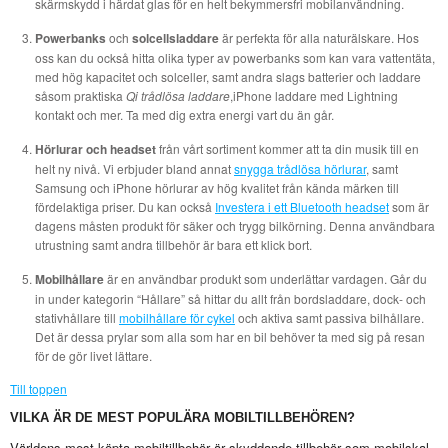
skärmskydd i härdat glas för en helt bekymmersfri mobilanvändning.
Powerbanks
och
solcellsladdare
är perfekta för alla naturälskare. Hos
oss kan du också hitta olika typer av powerbanks som kan vara vattentäta,
med hög kapacitet och solceller, samt andra slags batterier och laddare
såsom praktiska
Qi trådlösa laddare
,iPhone laddare med Lightning
kontakt och mer. Ta med dig extra energi vart du än går.
Hörlurar och headset
från vårt sortiment kommer att ta din musik till en
helt ny nivå. Vi erbjuder bland annat
snygga trådlösa hörlurar
, samt
Samsung och iPhone hörlurar av hög kvalitet från kända märken till
fördelaktiga priser. Du kan också
Investera i ett Bluetooth headset
som är
dagens måsten produkt för säker och trygg bilkörning. Denna användbara
utrustning samt andra tillbehör är bara ett klick bort.
Mobilhållare
är en användbar produkt som underlättar vardagen. Går du
in under kategorin “Hållare” så hittar du allt från bordsladdare, dock- och
stativhållare till
mobilhållare för cykel
och aktiva samt passiva bilhållare.
Det är dessa prylar som alla som har en bil behöver ta med sig på resan
för de gör livet lättare.
Till toppen
VILKA ÄR DE MEST POPULÄRA MOBILTILLBEHÖREN?
Världens mest köpta mobiltillbehör är skyddande tillbehör som mobilskal,