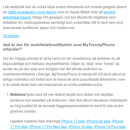
I vår webbutik kan du också köpa andra intressanta och smarta gadgets såsom
en
häftig smartwatch i lyxig design
som en Apple Watch eller ett
sportigt
aktivitetsarmband
, billiga VR glasögon och bra Bluetooth högtalare som
förbättrar din mobilupplevelse samtidigt som underlättar ditt liv tack vare sina
avancerade funktioner, appar och mycket mer.
Till toppen
Vad är det för mobiltelefontillbehör som MyTrendyPhone
erbjuder?
Om din högsta prioritet är att ta hand om din smartphone då behöver du att
köpa pålitliga och hållbara skyddstillbehör. Väljer du “skal” eller “fodral” så
landar du på den sida som troligtvis har det största sortiment av
mobiltelefontillbehör i Sverige. MyTrendyPhone är kända för sitt stora utbud av
billiga mobilskal och fodral som är bland de allra populäraste tillbehören, men
vi är också stolta över vårt erbjudande av andra praktiska prylar.
Mobilskal
tycks vara ett mer diskret skydd som täcker och skyddar
kanterna och baksidan på telefonen. Vårt rika utbud inkluderar mobilskydd
av hög kvalitet till de senaste flaggskeppsmodellerna samt till alla andra
grymma mobiler.
Upptäck massvis med charmiga
iPhone 17 skal
,
iPhone Air skal
,
iPhone
17 Pro skal
,
iPhone 17 Pro Max skal
,
iPhone 16 skal
,
iPhone 16 Plus skal
,