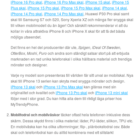
iPhone 16 Pro skal
,
iPhone 16 Pro Max skal
,
iPhone 15 skal
,
iPhone 15
Plus skal
,
iPhone 15 Pro skal
,
iPhone 15 Pro Max skal
,
iPhone 14 skal
,
iPhone 14 Pro skal
,
iPhone 14 Pro Max skal
, Huawei P30 Pro skal samt
skal till Samsung S7 och S20, Sony Xperia XZ och många fler snygga skal
till vilken mobilmodell du än äger! Och särskilt rekommenderar vi att du
kollar in våra attraktiva iPhone 8 och iPhone X skal för att få det bästa
möjliga utseendet.
Det finns en hel del producenter där ute,
Spigen, iDeal Of Sweden,
OtterBox, Moshi, Puro
och andra som ständigt satsar stort på att erbjuda
marknaden en rad unika telefonskal i olika hållbara material och trendiga
mönster och designer.
Varje ny modell som presenteras till världen får sitt urval av mobilskal. Nya
skal till iPhone 13 serien kan skryta med snygga mönster och design.
iPhone 13 skal
och
iPhone 13 Pro Max skal
kan glänsa med sin
originalitet och kvalitet och
iPhone 13 Pro skal
och
iPhone 13 mini skal
följer med i stor grad. Du kan hitta alla dem till riktigt låga priser hos
MyTrendyPhone.
Mobilfodral och mobilväskor
täcker oftast hela telefonen inklusive dess
skärm. Dessa skydd finns i olika material: läder, PU-läder, silikon, TPU etc.
En mobilväska kan ha olika utformningar; flip-, plånboksfodral osv. Både
skal och telefonfodral kan du alltid kombinera med ett slitstarkt