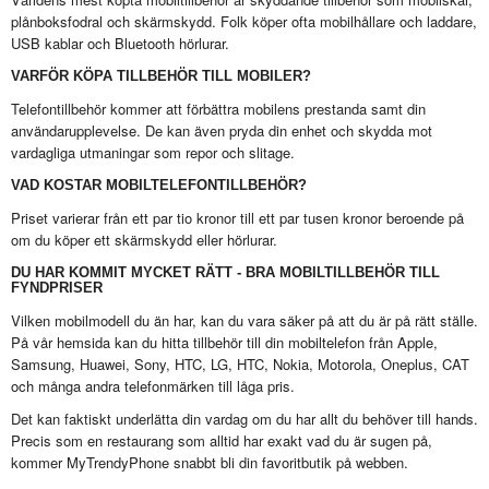
plånboksfodral och skärmskydd. Folk köper ofta mobilhållare och laddare,
USB kablar och Bluetooth hörlurar.
VARFÖR KÖPA TILLBEHÖR TILL MOBILER?
Telefontillbehör kommer att förbättra mobilens prestanda samt din
användarupplevelse. De kan även pryda din enhet och skydda mot
vardagliga utmaningar som repor och slitage.
VAD KOSTAR MOBILTELEFONTILLBEHÖR?
Priset varierar från ett par tio kronor till ett par tusen kronor beroende på
om du köper ett skärmskydd eller hörlurar.
DU HAR KOMMIT MYCKET RÄTT - BRA MOBILTILLBEHÖR TILL
FYNDPRISER
Vilken mobilmodell du än har, kan du vara säker på att du är på rätt ställe.
På vår hemsida kan du hitta tillbehör till din mobiltelefon från Apple,
Samsung, Huawei, Sony, HTC, LG, HTC, Nokia, Motorola, Oneplus, CAT
och många andra telefonmärken till låga pris.
Det kan faktiskt underlätta din vardag om du har allt du behöver till hands.
Precis som en restaurang som alltid har exakt vad du är sugen på,
kommer MyTrendyPhone snabbt bli din favoritbutik på webben.