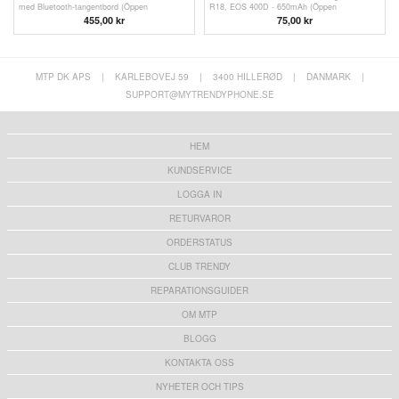
med Bluetooth-tangentbord (Öppen
R18, EOS 400D - 650mAh (Öppen
Förpackning - Bulk Tillfredsställande) - Svart
Förpackning - Bulk)
455,00 kr
75,00
kr
MTP DK APS
|
KARLEBOVEJ 59
|
3400 HILLERØD
|
DANMARK
|
SUPPORT@MYTRENDYPHONE.SE
HEM
KUNDSERVICE
LOGGA IN
RETURVAROR
ORDERSTATUS
CLUB TRENDY
REPARATIONSGUIDER
OM MTP
BLOGG
KONTAKTA OSS
NYHETER OCH TIPS