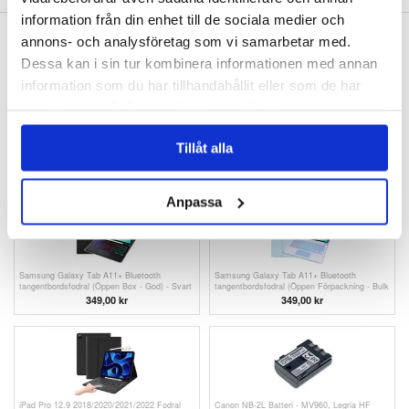
information från din enhet till de sociala medier och
ANDRA KUNDER HAR OCKSÅ KÖPT
annons- och analysföretag som vi samarbetar med.
Dessa kan i sin tur kombinera informationen med annan
information som du har tillhandahållit eller som de har
samlat in när du har använt deras tjänster.
Guess 4G Big Metal Logo iPhone 14 Pro Max
Honor Band 9 Magnetiskt Mesh-rem (Öppen
Tillåt alla
Hybrid Skal (Öppen Box - God) - Svart
Förpackning - Bulk Tillfredsställande) - Rosa
121,00
kr
52,00 kr
Anpassa
Samsung Galaxy Tab A11+ Bluetooth
Samsung Galaxy Tab A11+ Bluetooth
tangentbordsfodral (Öppen Box - God) - Svart
tangentbordsfodral (Öppen Förpackning - Bulk
Tillfredsställande) - Baby Blå
349,00 kr
349,00 kr
iPad Pro 12.9 2018/2020/2021/2022 Fodral
Canon NB-2L Batteri - MV960, Legria HF