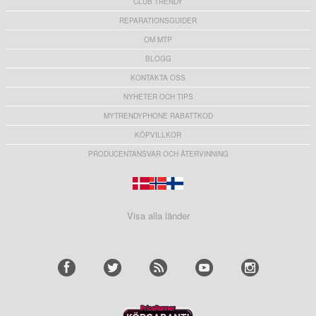
CLUB TRENDY
REPARATIONSGUIDER
OM MTP
BLOGG
KONTAKTA OSS
NYHETER OCH TIPS
MYTRENDYPHONE RABATTKOD
KÖPVILLKOR
PRODUCENTANSVAR OCH ÅTERVINNING
Visa alla länder