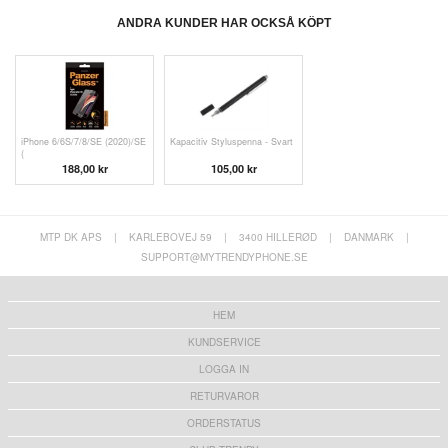
ANDRA KUNDER HAR OCKSÅ KÖPT
iPhone 6/6S/7/8/SE (2020)/SE
Kapacitiv Styluspenna - Svart
(
188,00 kr
105,00 kr
MTP DK APS
|
KARLEBOVEJ 59
|
3400 HILLERØD
|
DANMARK
|
SUPPORT@MYTRENDYPHONE.SE
HEM
KUNDSERVICE
LOGGA IN
RETURVAROR
ORDERSTATUS