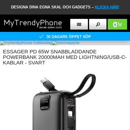
DESIGNA DINA EGNA SKAL OCH GADGETS –
KLICKA HÄR!
0
30 DAGARS ÖPPET KÖP
ESSAGER PD 65W SNABBLADDANDE
POWERBANK 20000MAH MED LIGHTNING/USB-C-
KABLAR - SVART