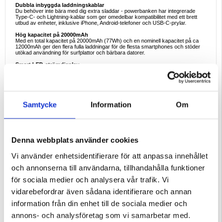
Dubbla inbyggda laddningskablar
Du behöver inte bära med dig extra sladdar - powerbanken har integrerade
Type-C- och Lightning-kablar som ger omedelbar kompatibilitet med ett brett
utbud av enheter, inklusive iPhone, Android-telefoner och USB-C-prylar.
Hög kapacitet på 20000mAh
Med en total kapacitet på 20000mAh (77Wh) och en nominell kapacitet på ca
12000mAh ger den flera fulla laddningar för de flesta smartphones och stöder
utökad användning för surfplattor och bärbara datorer.
Smart LED-strömdisplay
En tydlig digital LED-skärm visar den exakta batteriprocenten i realtid, vilket
möjliggör exakt strömhantering under resor eller långa arbetssessioner.
Tålig och säker konstruktion
Tillverkad av robusta flamskyddade ABS + PC-material med en
energiomvandlingsgrad på ≥60%. Utrustad med intelligent
Samtycke
Information
Om
effektreglering för stabil och säker laddning.
Specifikationer
- Material: ABS + PC
- Kapacitet: 20000mAh / 77Wh
- Energiomvandling: ≥60
Denna webbplats använder cookies
- Ingång (Typ-C & inbyggd Typ-C-kabel): 5V/3A, 9V/3A, 12V/3A, 15V/3A,
20V/3A (60W Max)
- Utgång Typ-C-port: 5V/3A, 9V/3A, 12V/3A, 15V/3A, 20V/3,25A (65W Max)
Vi använder enhetsidentifierare för att anpassa innehållet
- Utgång Inbyggd typ-C-kabel: 5V/3A, 9V/3A, 12V/3A, 15V/3A, 20V/3A (max
60W)
och annonserna till användarna, tillhandahålla funktioner
- Utgång Inbyggd Lightning-kabel: 5V/3A, 9V/3A (max 27W)
- Kabellängd Typ-C: 21,5 cm
för sociala medier och analysera vår trafik. Vi
- Kabellängd Lightning: 22,5 cm
- Dimensioner: 109,35 × 73,16 × 32,8 mm
vidarebefordrar även sådana identifierare och annan
Varför det är ett bra val
information från din enhet till de sociala medier och
ESSAGER PD 65W powerbank kombinerar snabb laddning på laptop-
nivå, dubbla inbyggda kablar, hög kapacitet och smart LED-övervakning,
annons- och analysföretag som vi samarbetar med.
vilket gör den till den ultimata allt-i-ett-laddningslösningen för resor,