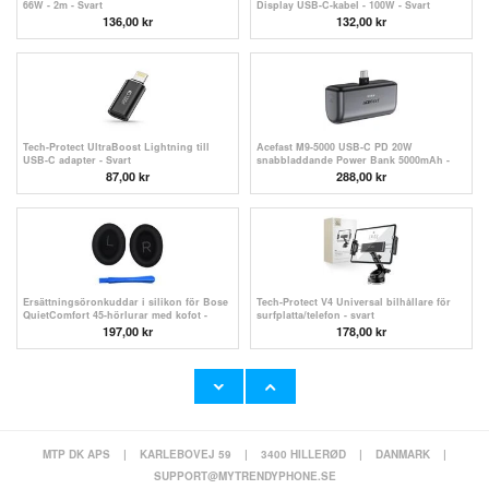
66W - 2m - Svart
Display USB-C-kabel - 100W - Svart
136,00 kr
132,00
kr
Tech-Protect UltraBoost Lightning till
Acefast M9-5000 USB-C PD 20W
USB-C adapter - Svart
snabbladdande Power Bank 5000mAh -
Svart
87,00
kr
288,00 kr
Ersättningsöronkuddar i silikon för Bose
Tech-Protect V4 Universal bilhållare för
QuietComfort 45-hörlurar med kofot -
surfplatta/telefon - svart
Svart
197,00 kr
178,00
kr
MTP DK APS
|
KARLEBOVEJ 59
|
3400 HILLERØD
|
DANMARK
|
Höghastighets 4-i-2 USB-C & Lightning
Magnetisk trådlös powerbank med USB-C-
till SD/TF-kortläsare, USB-C, USB OTG
och Lightning-kablar - 10000mAh/15W -
SUPPORT@MYTRENDYPHONE.SE
kameraadapter
Vit
163,00
kr
280,00
kr