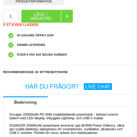
PRODUKTINFORMATION
5 ST KVAR I LAGER!
30 DAGARS ÖPPET KÖP
SNABB LEVERANS
ÖVER 8 000 000 NÖJDA KUNDER
REKOMMENDERADE AV MYTRENDYPHONE
HAR DU FRÅGOR?
LIVE CHAT
Beskrivning
Essager 20000mAh PD 65W snabbladdande powerbank - bärbart externt
batteri med LED-display, inbyggda Lightning- och USB-C-kablar
ESSAGER 20000mAh powerbank levererar upp till 65W Power Delivery, vilket
ger snabb laddning i laptopklass för smartphones, surfplattor, ultrabooks och
USB-C-enheter. Perfekt för resor, arbete och nödsituationer.